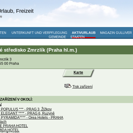
rlaub, Freizeit
n
TEN
UNTERKUNFT UND VERPFLEGUNG
AKTIVURLAUB
MAGAZIN GULLIVER
GEMEINDE
STAATEN
 středisko Zmrzlík (Praha hl.m.)
mrzlík 3
55 00 Praha
Karte
Tisk zařízení
ZAŘÍZENÍ V OKOLÍ:
í
POPULUS *** - PRAG 3, Žižkov
ELEGANT **** - PRAG 6, Ruzyně
PYRAMIDA**** - Orea Hotels - PRAHA
Mach
E PRAHA HOTEL
IDA HOTEL