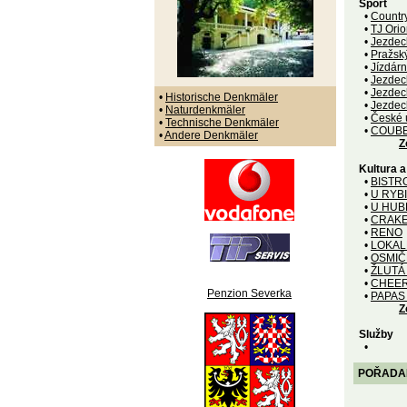
Sport
•
Countr
•
TJ Orio
•
Jezdec
•
Pražsk
•
Jízdár
•
Jezdec
•
Jezdec
•
Historische Denkmäler
•
Jezdec
•
Naturdenkmäler
•
České ú
•
Technische Denkmäler
•
COUBE
•
Andere Denkmäler
Z
Kultura 
•
BISTR
•
U RYB
•
U HUB
•
CRAK
•
RENO
•
LOKAL
•
OSMIČ
•
ŽLUTÁ
•
CHEER
Penzion Severka
•
PAPAS
Z
Služby
•
POŘADANÉ