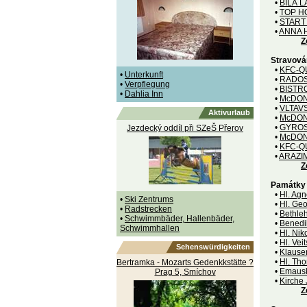
•
BÍLÁ 
•
TOP H
•
START
•
ANNA 
Z
Stravová
•
KFC-Q
•
Unterkunft
•
RADOS
•
Verpflegung
•
BISTR
•
Dahlia Inn
•
McDON
•
VLTAV
Aktivurlaub
•
McDON
•
GYROS
Jezdecký oddíl při SZeŠ Přerov
•
McDON
•
KFC-Q
•
ARAZI
Z
Památky
•
Hl. Agn
•
Ski Zentrums
•
Hl. Geo
•
Radstrecken
•
Bethleh
•
Schwimmbäder, Hallenbäder,
•
Benedik
Schwimmhallen
•
Hl. Nik
•
Hl. Vei
Sehenswürdigkeiten
•
Klause
•
Hl. Tho
Bertramka - Mozarts Gedenkkstätte ?
•
Emausk
Prag 5, Smíchov
•
Kirche
Z