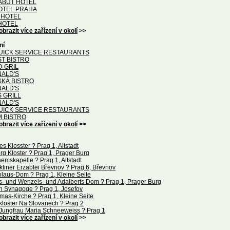
LABUŤ HOTEL
OTEL PRAHA
 HOTEL
HOTEL
obrazit více zařízení v okolí
>>
ní
UICK SERVICE RESTAURANTS
T BISTRO
O-GRIL
ALD'S
SKÁ BISTRO
ALD'S
 GRILL
ALD'S
UICK SERVICE RESTAURANTS
M BISTRO
obrazit více zařízení v okolí
>>
es Klosster ? Prag 1, Altstadt
rg Kloster ? Prag 1, Prager Burg
emskapelle ? Prag 1, Altstadt
tiner Erzabtei Břevnov ? Prag 6, Břevnov
olaus-Dom ? Prag 1, Kleine Seite
ts- und Wenzels- und Adalberts Dom ? Prag 1, Prager Burg
n Synagoge ? Prag 1, Josefov
mas-Kirche ? Prag 1, Kleine Seite
loster Na Slovanech ? Prag 2
 Jungfrau Maria Schneeweiss ? Prag 1
obrazit více zařízení v okolí
>>