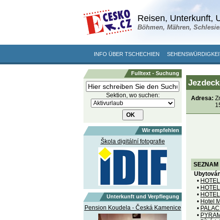
Reisen, Unterkunft, U
Böhmen, Mähren, Schlesie
INFO ÜBER TSCHECHIEN
SEHENSWÜRDIGKEI
Fulltext - Suchung
Jezdecké
Sektion, wo suchen:
Adresa:
Z
1
Wir empfehlen
Škola digitální fotografie
SEZNAM 
Ubytován
•
HOTEL 
•
HOTEL 
•
HOTEL 
Unterkunft und Verpflegung
•
Hotel 
Pension Koudela - Česká Kamenice
•
PALAC
•
PYRAM