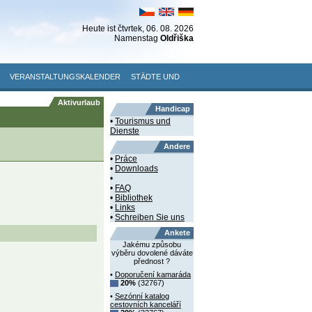
Heute ist
čtvrtek
, 06. 08. 2026
Namenstag
Oldřiška
VERANSTALTUNGSKALENDER
STÄDTE UND
Aktivurlaub
Handicap
•
Tourismus und
Dienste
Andere
•
Práce
•
Downloads
•
•
FAQ
•
Bibliothek
•
Links
•
Schreiben Sie uns
Ankete
Jakému způsobu
výběru dovolené dáváte
přednost ?
•
Doporučení kamaráda
20%
(32767)
•
Sezónní katalog
cestovních kanceláří