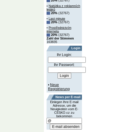
20%
(32767)
•
Nabídka z reklamních
letáků
20%
(32767)
•
Last minute
20%
(32767)
•
Prostřednictvím
internetu
20%
(32767)
Zahl der Stimmen
163835
Login
Ihr Login:
Ihr Passwort:
•
Neue
Registrierung
News per E-mail
Einlegen Ihre E-mail
Adresse, um die
Neuigkeiten vom E-
CESKO.cz zu
bekommen