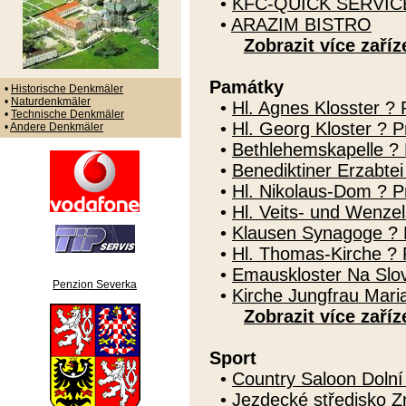
•
KFC-QUICK SERVI
•
ARAZIM BISTRO
Zobrazit více zaříz
Památky
•
Historische Denkmäler
•
Naturdenkmäler
•
Hl. Agnes Klosster ? 
•
Technische Denkmäler
•
Hl. Georg Kloster ? P
•
Andere Denkmäler
•
Bethlehemskapelle ? P
•
Benediktiner Erzabte
•
Hl. Nikolaus-Dom ? Pr
•
Hl. Veits- und Wenze
•
Klausen Synagoge ? 
•
Hl. Thomas-Kirche ? P
•
Emauskloster Na Slo
Penzion Severka
•
Kirche Jungfrau Mari
Zobrazit více zaříz
Sport
•
Country Saloon Doln
•
Jezdecké středisko Z