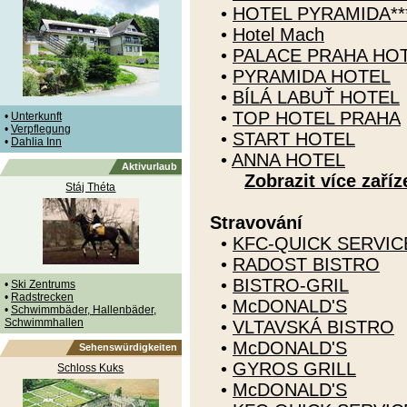
•
HOTEL PYRAMIDA****
•
Hotel Mach
•
PALACE PRAHA HO
•
PYRAMIDA HOTEL
•
BÍLÁ LABUŤ HOTEL
•
TOP HOTEL PRAHA
•
Unterkunft
•
Verpflegung
•
START HOTEL
•
Dahlia Inn
•
ANNA HOTEL
Aktivurlaub
Zobrazit více zaříz
Stáj Théta
Stravování
•
KFC-QUICK SERVI
•
RADOST BISTRO
•
BISTRO-GRIL
•
Ski Zentrums
•
Radstrecken
•
McDONALD'S
•
Schwimmbäder, Hallenbäder,
Schwimmhallen
•
VLTAVSKÁ BISTRO
•
McDONALD'S
Sehenswürdigkeiten
•
GYROS GRILL
Schloss Kuks
•
McDONALD'S