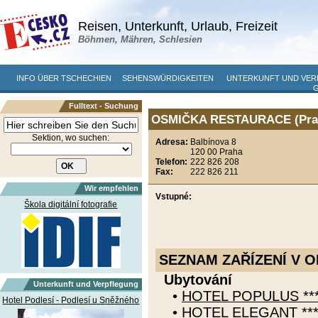
Reisen, Unterkunft, Urlaub, Freizeit
Böhmen, Mähren, Schlesien
INFO ÜBER TSCHECHIEN
SEHENSWÜRDIGKEITEN
UNTERKUNFT UND VE
Fulltext - Suchung
OSMIČKA RESTAURACE (Prah
Sektion, wo suchen:
Adresa:
Balbínova 8
120 00 Praha
Telefon:
222 826 208
Fax:
222 826 211
Wir empfehlen
Vstupné:
Škola digitální fotografie
SEZNAM ZAŘÍZENÍ V O
Ubytování
Unterkunft und Verpflegung
•
HOTEL POPULUS *** 
Hotel Podlesí - Podlesí u Sněžného
•
HOTEL ELEGANT ****