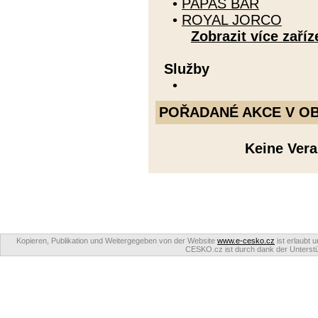
•
PAPAS BAR
•
ROYAL JORCO
Zobrazit více zaříz
Služby
•
POŘADANÉ AKCE V OBDO
Keine Ver
Kopieren, Publikation und Weitergegeben von der Website
www.e-cesko.cz
ist erlaubt 
CESKO.cz ist durch dank der Unterstüt