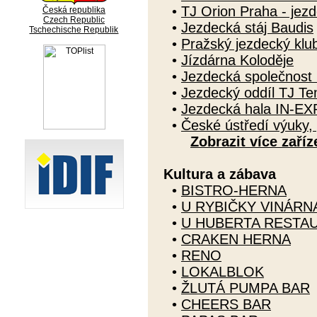
•
TJ Orion Praha - jezd
Česká republika
Czech Republic
•
Jezdecká stáj Baudis
Tschechische Republik
•
Pražský jezdecký klu
•
Jízdárna Koloděje
•
Jezdecká společnost 
•
Jezdecký oddíl TJ T
•
Jezdecká hala IN-EX
•
České ústředí výuky, 
Zobrazit více zaříz
Kultura a zábava
•
BISTRO-HERNA
•
U RYBIČKY VINÁRN
•
U HUBERTA RESTA
•
CRAKEN HERNA
•
RENO
•
LOKALBLOK
•
ŽLUTÁ PUMPA BAR
•
CHEERS BAR