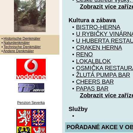
Zobrazit více zaříz
Kultura a zábava
•
BISTRO-HERNA
•
U RYBIČKY VINÁRN
•
Historische Denkmäler
•
U HUBERTA RESTA
•
Naturdenkmäler
•
CRAKEN HERNA
•
Technische Denkmäler
•
Andere Denkmäler
•
RENO
•
LOKALBLOK
•
OSMIČKA RESTAUR
•
ŽLUTÁ PUMPA BAR
•
CHEERS BAR
•
PAPAS BAR
Zobrazit více zaříz
Penzion Severka
Služby
•
POŘADANÉ AKCE V OBDO