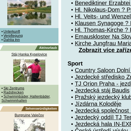
•
Benediktiner Erzabte
•
Hl. Nikolaus-Dom ? Pr
•
Hl. Veits- und Wenze
•
Klausen Synagoge ? 
•
Hl. Thomas-Kirche ? P
•
Unterkunft
•
Emauskloster Na Slo
•
Verpflegung
•
Dahlia Inn
•
Kirche Jungfrau Mari
Aktivurlaub
Zobrazit více zaříz
Stáj Hanka Kyselovice
Sport
•
Country Saloon Doln
•
Jezdecké středisko Z
•
TJ Orion Praha - jezd
•
Ski Zentrums
•
Jezdecká stáj Baudis
•
Radstrecken
•
Pražský jezdecký klu
•
Schwimmbäder, Hallenbäder,
Schwimmhallen
•
Jízdárna Koloděje
Sehenswürdigkeiten
•
Jezdecká společnost 
Burgruine Valečov
•
Jezdecký oddíl TJ T
•
Jezdecká hala IN-EX
•
České ústředí výuky, 