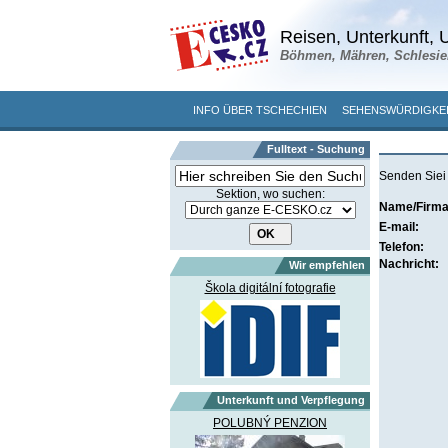
Reisen, Unterkunft, U
Böhmen, Mähren, Schlesie
INFO ÜBER TSCHECHIEN
SEHENSWÜRDIGKE
Fulltext - Suchung
Senden Siei
Sektion, wo suchen:
Name/Firm
E-mail:
Telefon:
Nachricht:
Wir empfehlen
Škola digitální fotografie
Unterkunft und Verpflegung
POLUBNÝ PENZION