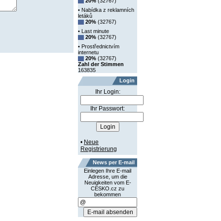
20%
(32767)
• Nabídka z reklamních
letáků
20%
(32767)
• Last minute
20%
(32767)
• Prostřednictvím
internetu
20%
(32767)
Zahl der Stimmen
163835
Login
Ihr Login:
Ihr Passwort:
•
Neue
Registrierung
News per E-mail
Einlegen Ihre E-mail
Adresse, um die
Neuigkeiten vom E-
CESKO.cz zu
bekommen