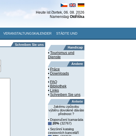
Heute ist
čtvrtek
, 06. 08. 2026
Namenstag
Oldřiška
VERANSTALTUNGSKALENDER
STÄDTE UND
Schreiben Sie uns
Handicap
•
Tourismus und
Dienste
Andere
•
Práce
•
Downloads
•
•
FAQ
•
Bibliothek
•
Links
•
Schreiben Sie uns
Ankete
Jakému způsobu
výběru dovolené dáváte
přednost ?
• Doporučení kamaráda
20%
(32767)
• Sezónní katalog
cestovních kanceláří