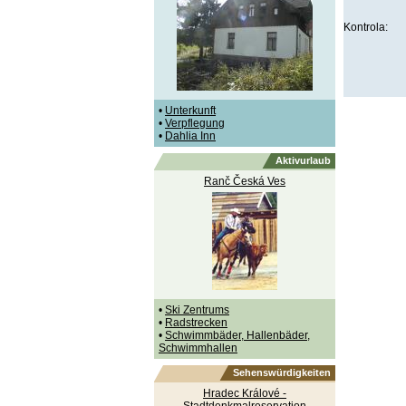
Kontrola:
•
Unterkunft
•
Verpflegung
•
Dahlia Inn
Aktivurlaub
Ranč Česká Ves
•
Ski Zentrums
•
Radstrecken
•
Schwimmbäder, Hallenbäder,
Schwimmhallen
Sehenswürdigkeiten
Hradec Králové -