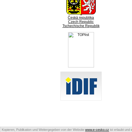
Česká republika
Czech Republic
Tschechische Republik
Kopieren, Publikation und Weitergegeben von der Website
www.e-cesko.cz
ist erlaubt und