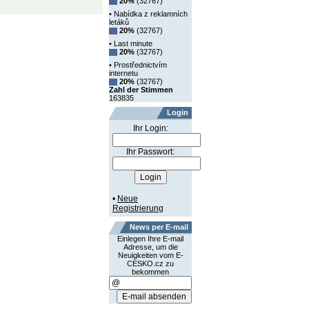
20%
(32767)
• Nabídka z reklamních
letáků
20%
(32767)
• Last minute
20%
(32767)
• Prostřednictvím
internetu
20%
(32767)
Zahl der Stimmen
163835
Login
Ihr Login:
Ihr Passwort:
•
Neue
Registrierung
News per E-mail
Einlegen Ihre E-mail
Adresse, um die
Neuigkeiten vom E-
CESKO.cz zu
bekommen