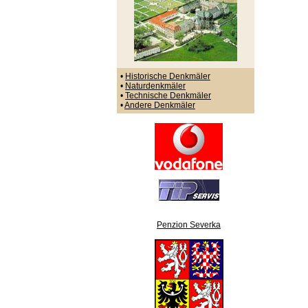
•
Historische Denkmäler
•
Naturdenkmäler
•
Technische Denkmäler
•
Andere Denkmäler
Penzion Severka