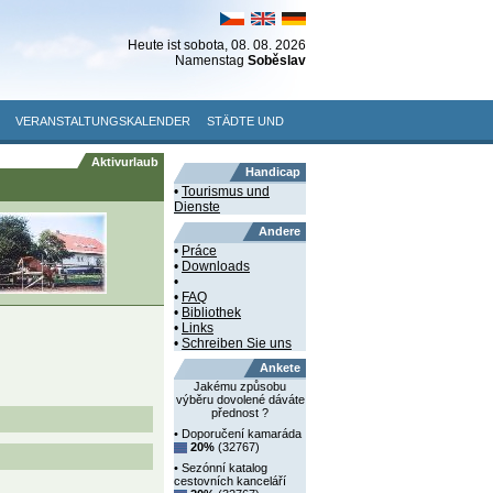
Heute ist
sobota
, 08. 08. 2026
Namenstag
Soběslav
VERANSTALTUNGSKALENDER
STÄDTE UND
Aktivurlaub
Handicap
•
Tourismus und
Dienste
Andere
•
Práce
•
Downloads
•
•
FAQ
•
Bibliothek
•
Links
•
Schreiben Sie uns
Ankete
Jakému způsobu
výběru dovolené dáváte
přednost ?
• Doporučení kamaráda
20%
(32767)
• Sezónní katalog
cestovních kanceláří