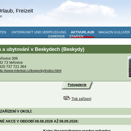
rlaub, Freizeit
n
TEN
UNTERKUNFT UND VERPFLEGUNG
AKTIVURLAUB
MAGAZIN GULLIVER
GEMEINDE
STAATEN
a a ubytování v Beskydech (Beskydy)
eřovice 306
42 73 Veřovice
420 737 721 364
ttp://www.interkat.cz/kopecky/index.html
Fotogalerie
Tisk zařízení
ZAŘÍZENÍ V OKOLÍ:
 AKCE V OBDOBÍ 08.08.2026 AŽ 08.09.2026: