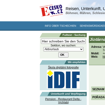
Reisen, Unterkunft, U
Böhmen, Mähren, Schlesie
INFO ÜBER TSCHECHIEN
SEHENSWÜRDIGKEI
Fulltext - Suchung
Jízdárn
Sektion, wo suchen:
Adresa:
V
7
Mobil:
+
Web:
h
Wir empfehlen
Škola digitální fotografie
SEZNAM 
Unterkunft und Verpflegung
POŘADANÉ
Pension - Restaurant Delta -
Vrchlabí