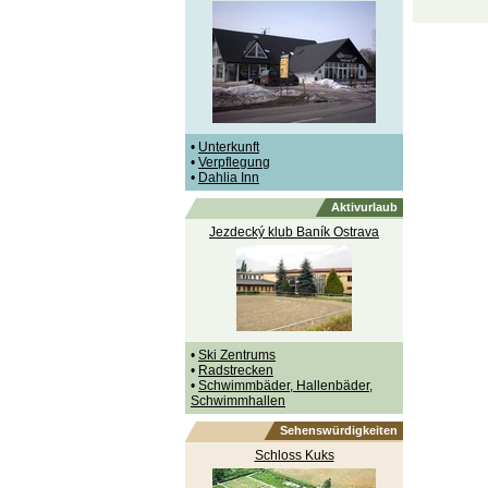
•
Unterkunft
•
Verpflegung
•
Dahlia Inn
Aktivurlaub
Jezdecký klub Baník Ostrava
•
Ski Zentrums
•
Radstrecken
•
Schwimmbäder, Hallenbäder,
Schwimmhallen
Sehenswürdigkeiten
Schloss Kuks