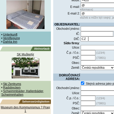
Mobil:
E-mail:
informace)
E-mail 2:
služeb a může být stejný, ja
OBJEDNAVATEL:
Obchodní jméno:
IČ:
•
Unterkunft
•
Verpflegung
DIČ:
•
Dahlia Inn
Sídlo firmy
:
Ulice:
Aktivurlaub
Č.p. / č.o.:
(123/4)
SK Mušketýr
PSČ:
(73801)
Obec:
Země:
DORUČOVACÍ
ADRESA:
Stejná adresa jako 
•
Ski Zentrums
•
Radstrecken
Obchodní jméno:
•
Schwimmbäder, Hallenbäder,
Ulice:
Schwimmhallen
Č.p. / č.o.:
(123/4)
Sehenswürdigkeiten
PSČ:
(73801)
Museum des Kommunismus ? Prag
Obec:
1
Země: