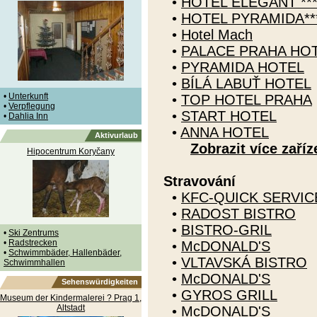
•
HOTEL ELEGANT ****
•
HOTEL PYRAMIDA****
•
Hotel Mach
•
PALACE PRAHA HO
•
PYRAMIDA HOTEL
•
BÍLÁ LABUŤ HOTEL
•
Unterkunft
•
TOP HOTEL PRAHA
•
Verpflegung
•
START HOTEL
•
Dahlia Inn
•
ANNA HOTEL
Aktivurlaub
Zobrazit více zaříz
Hipocentrum Koryčany
Stravování
•
KFC-QUICK SERVI
•
RADOST BISTRO
•
BISTRO-GRIL
•
Ski Zentrums
•
Radstrecken
•
McDONALD'S
•
Schwimmbäder, Hallenbäder,
•
VLTAVSKÁ BISTRO
Schwimmhallen
•
McDONALD'S
Sehenswürdigkeiten
•
GYROS GRILL
Museum der Kindermalerei ? Prag 1,
Altstadt
•
McDONALD'S