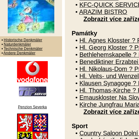
•
KFC-QUICK SERVI
•
ARAZIM BISTRO
Zobrazit více zaříz
Památky
•
Hl. Agnes Klosster ? 
•
Historische Denkmäler
•
Naturdenkmäler
•
Hl. Georg Kloster ? P
•
Technische Denkmäler
•
Andere Denkmäler
•
Bethlehemskapelle ? P
•
Benediktiner Erzabte
•
Hl. Nikolaus-Dom ? Pr
•
Hl. Veits- und Wenze
•
Klausen Synagoge ? 
•
Hl. Thomas-Kirche ? P
•
Emauskloster Na Slo
•
Kirche Jungfrau Mari
Penzion Severka
Zobrazit více zaříz
Sport
•
Country Saloon Doln