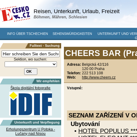
Reisen, Unterkunft, Urlaub, Freizeit
Böhmen, Mähren, Schlesien
INFO ÜBER TSCHECHIEN
SEHENSWÜRDIGKEITEN
UNTERKUNFT UND VE
Fulltext - Suchung
CHEERS BAR (Pra
Sektion, wo suchen:
Adresa:
Belgická 42/116
120 00 Praha
Telefon:
222 513 108
Web:
http://www.cheers.cz
Wir empfehlen
Škola digitální fotografie
Vstupné:
SEZNAM ZAŘÍZENÍ V O
Unterkunft und Verpflegung
Ubytování
Erholungszentrum U Potoka -
•
HOTEL POPULUS *** 
Lučany nad Nisou