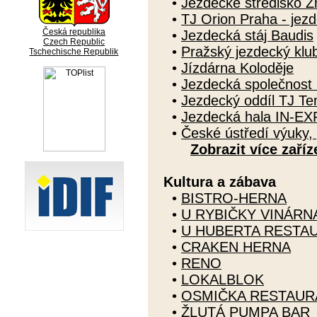
•
Jezdecké středisko Z
•
TJ Orion Praha - jezd
Česká republika
•
Jezdecká stáj Baudis
Czech Republic
•
Pražský jezdecký klu
Tschechische Republik
•
Jízdárna Koloděje
•
Jezdecká společnost 
•
Jezdecký oddíl TJ T
•
Jezdecká hala IN-EX
•
České ústředí výuky, 
Zobrazit více zaříz
Kultura a zábava
•
BISTRO-HERNA
•
U RYBIČKY VINÁRN
•
U HUBERTA RESTA
•
CRAKEN HERNA
•
RENO
•
LOKALBLOK
•
OSMIČKA RESTAUR
•
ŽLUTÁ PUMPA BAR