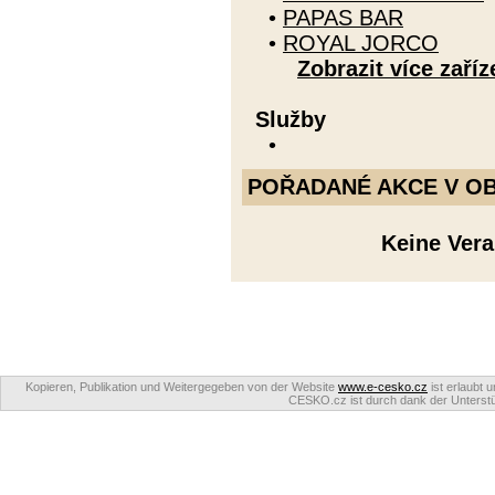
•
PAPAS BAR
•
ROYAL JORCO
Zobrazit více zaříz
Služby
•
POŘADANÉ AKCE V OBDO
Keine Ver
Kopieren, Publikation und Weitergegeben von der Website
www.e-cesko.cz
ist erlaubt 
CESKO.cz ist durch dank der Unterstüt