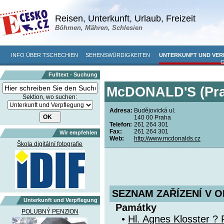
Reisen, Unterkunft, Urlaub, Freizeit
Böhmen, Mähren, Schlesien
INFO ÜBER TSCHECHIEN
SEHENSWÜRDIGKEITEN
UNTERKUNFT UND VE
Fulltext - Suchung
McDONALD'S (Pra
Sektion, wo suchen:
Adresa:
Budějovická ul.
140 00 Praha
Telefon:
261 264 301
Fax:
261 264 301
Wir empfehlen
Web:
http://www.mcdonalds.cz
Škola digitální fotografie
SEZNAM ZAŘÍZENÍ V O
Unterkunft und Verpflegung
Památky
POLUBNÝ PENZION
•
Hl. Agnes Klosster ? 