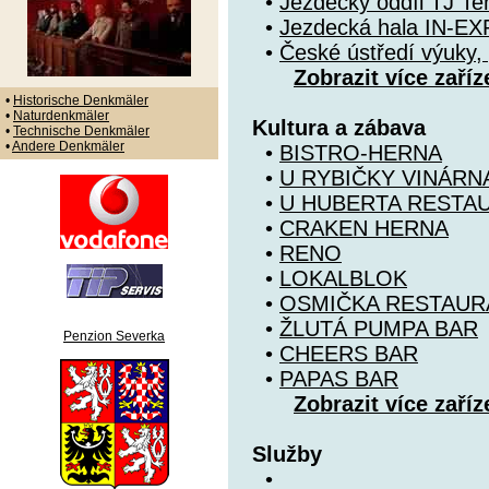
•
Jezdecký oddíl TJ T
•
Jezdecká hala IN-EX
•
České ústředí výuky, 
Zobrazit více zaříz
•
Historische Denkmäler
•
Naturdenkmäler
Kultura a zábava
•
Technische Denkmäler
•
Andere Denkmäler
•
BISTRO-HERNA
•
U RYBIČKY VINÁRN
•
U HUBERTA RESTA
•
CRAKEN HERNA
•
RENO
•
LOKALBLOK
•
OSMIČKA RESTAUR
•
ŽLUTÁ PUMPA BAR
Penzion Severka
•
CHEERS BAR
•
PAPAS BAR
Zobrazit více zaříz
Služby
•