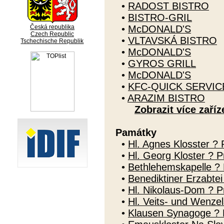
•
RADOST BISTRO
•
BISTRO-GRIL
Česká republika
•
McDONALD'S
Czech Republic
•
VLTAVSKÁ BISTRO
Tschechische Republik
•
McDONALD'S
•
GYROS GRILL
•
McDONALD'S
•
KFC-QUICK SERVI
•
ARAZIM BISTRO
Zobrazit více zaříz
Památky
•
Hl. Agnes Klosster ? 
•
Hl. Georg Kloster ? P
•
Bethlehemskapelle ? P
•
Benediktiner Erzabte
•
Hl. Nikolaus-Dom ? Pr
•
Hl. Veits- und Wenze
•
Klausen Synagoge ? 