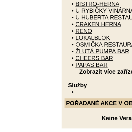
•
BISTRO-HERNA
•
U RYBIČKY VINÁRN
•
U HUBERTA RESTA
•
CRAKEN HERNA
•
RENO
•
LOKALBLOK
•
OSMIČKA RESTAUR
•
ŽLUTÁ PUMPA BAR
•
CHEERS BAR
•
PAPAS BAR
Zobrazit více zaříz
Služby
•
POŘADANÉ AKCE V OBDO
Keine Ver