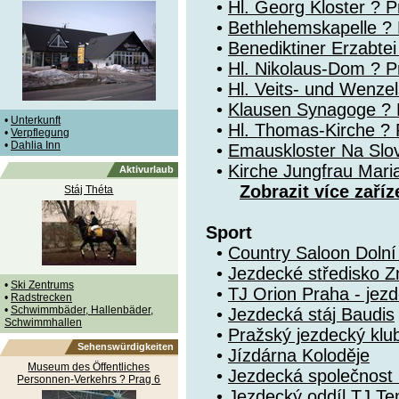
•
Hl. Georg Kloster ? P
•
Bethlehemskapelle ? P
•
Benediktiner Erzabte
•
Hl. Nikolaus-Dom ? Pr
•
Hl. Veits- und Wenze
•
Klausen Synagoge ? 
•
Unterkunft
•
Hl. Thomas-Kirche ? P
•
Verpflegung
•
Dahlia Inn
•
Emauskloster Na Slo
•
Kirche Jungfrau Mari
Aktivurlaub
Zobrazit více zaříz
Stáj Théta
Sport
•
Country Saloon Doln
•
Jezdecké středisko Z
•
Ski Zentrums
•
TJ Orion Praha - jezd
•
Radstrecken
•
Schwimmbäder, Hallenbäder,
•
Jezdecká stáj Baudis
Schwimmhallen
•
Pražský jezdecký klu
Sehenswürdigkeiten
•
Jízdárna Koloděje
Museum des Öffentliches
•
Jezdecká společnost 
Personnen-Verkehrs ? Prag 6
•
Jezdecký oddíl TJ T