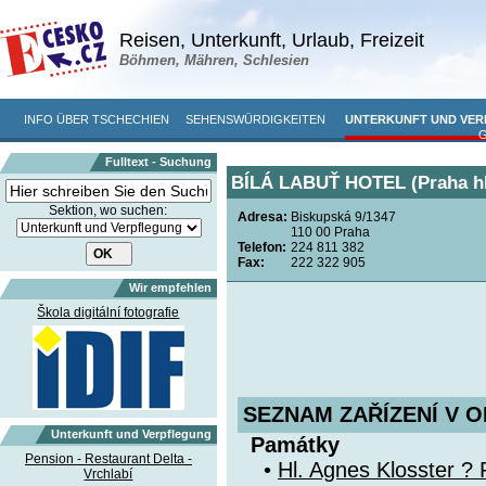
Reisen, Unterkunft, Urlaub, Freizeit
Böhmen, Mähren, Schlesien
INFO ÜBER TSCHECHIEN
SEHENSWÜRDIGKEITEN
UNTERKUNFT UND VE
Fulltext - Suchung
BÍLÁ LABUŤ HOTEL (Praha hl
Sektion, wo suchen:
Adresa:
Biskupská 9/1347
110 00 Praha
Telefon:
224 811 382
Fax:
222 322 905
Wir empfehlen
Škola digitální fotografie
SEZNAM ZAŘÍZENÍ V O
Unterkunft und Verpflegung
Památky
Pension - Restaurant Delta -
•
Hl. Agnes Klosster ? 
Vrchlabí