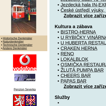
•
Jezdecká hala IN-EX
•
České ústředí výuky, 
Zobrazit více zaříz
Kultura a zábava
•
BISTRO-HERNA
•
U RYBIČKY VINÁRN
•
Historische Denkmäler
•
Naturdenkmäler
•
U HUBERTA RESTA
•
Technische Denkmäler
•
CRAKEN HERNA
•
Andere Denkmäler
•
RENO
•
LOKALBLOK
•
OSMIČKA RESTAUR
•
ŽLUTÁ PUMPA BAR
•
CHEERS BAR
•
PAPAS BAR
Zobrazit více zaříz
Penzion Severka
Služby
•