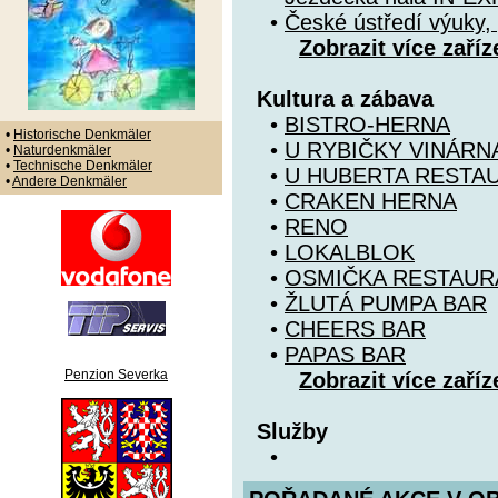
•
České ústředí výuky, 
Zobrazit více zaříz
Kultura a zábava
•
BISTRO-HERNA
•
Historische Denkmäler
•
U RYBIČKY VINÁRN
•
Naturdenkmäler
•
Technische Denkmäler
•
U HUBERTA RESTA
•
Andere Denkmäler
•
CRAKEN HERNA
•
RENO
•
LOKALBLOK
•
OSMIČKA RESTAUR
•
ŽLUTÁ PUMPA BAR
•
CHEERS BAR
•
PAPAS BAR
Penzion Severka
Zobrazit více zaříz
Služby
•