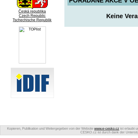
POŘADANÉ AKCE V OBDO
Česká republika
Keine Ver
Czech Republic
Tschechische Republik
Kopieren, Publikation und Weitergegeben von der Website
www.e-cesko.cz
ist erlaubt 
CESKO.cz ist durch dank der Unterstüt