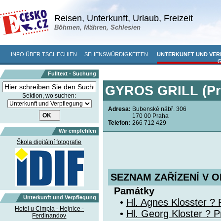
Reisen, Unterkunft, Urlaub, Freizeit
Böhmen, Mähren, Schlesien
INFO ÜBER TSCHECHIEN
SEHENSWÜRDIGKEITEN
UNTERKUNFT UND VE
Fulltext - Suchung
GYROS GRILL (Pra
Sektion, wo suchen:
Adresa:
Bubenské nábř. 306
170 00 Praha
Telefon:
266 712 429
Wir empfehlen
Škola digitální fotografie
SEZNAM ZAŘÍZENÍ V O
Památky
Unterkunft und Verpflegung
•
Hl. Agnes Klosster ? 
Hotel u Cimpla - Hejnice -
•
Hl. Georg Kloster ? P
Ferdinandov