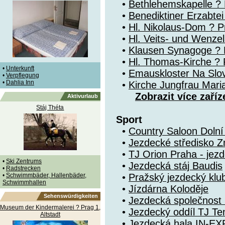
•
Bethlehemskapelle ? P
•
Benediktiner Erzabte
•
Hl. Nikolaus-Dom ? Pr
•
Hl. Veits- und Wenze
•
Klausen Synagoge ? 
•
Hl. Thomas-Kirche ? P
•
Unterkunft
•
Emauskloster Na Slo
•
Verpflegung
•
Dahlia Inn
•
Kirche Jungfrau Mari
Zobrazit více zaříz
Aktivurlaub
Stáj Théta
Sport
•
Country Saloon Doln
•
Jezdecké středisko Z
•
TJ Orion Praha - jezd
•
Ski Zentrums
•
Jezdecká stáj Baudis
•
Radstrecken
•
Schwimmbäder, Hallenbäder,
•
Pražský jezdecký klu
Schwimmhallen
•
Jízdárna Koloděje
Sehenswürdigkeiten
•
Jezdecká společnost 
Museum der Kindermalerei ? Prag 1,
•
Jezdecký oddíl TJ T
Altstadt
•
Jezdecká hala IN-EX