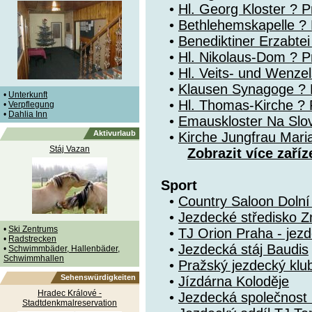
•
Hl. Georg Kloster ? P
•
Bethlehemskapelle ? P
•
Benediktiner Erzabte
•
Hl. Nikolaus-Dom ? Pr
•
Hl. Veits- und Wenze
•
Klausen Synagoge ? 
•
Unterkunft
•
Hl. Thomas-Kirche ? P
•
Verpflegung
•
Dahlia Inn
•
Emauskloster Na Slo
Aktivurlaub
•
Kirche Jungfrau Mari
Stáj Vazan
Zobrazit více zaříz
Sport
•
Country Saloon Doln
•
Jezdecké středisko Z
•
Ski Zentrums
•
TJ Orion Praha - jezd
•
Radstrecken
•
Jezdecká stáj Baudis
•
Schwimmbäder, Hallenbäder,
Schwimmhallen
•
Pražský jezdecký klu
Sehenswürdigkeiten
•
Jízdárna Koloděje
Hradec Králové -
•
Jezdecká společnost 
Stadtdenkmalreservation