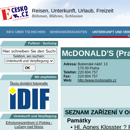
Reisen, Unterkunft, Urlaub, Freizeit
Böhmen, Mähren, Schlesien
INFO ÜBER TSCHECHIEN
SEHENSWÜRDIGKEITEN
UNTERKUNFT UND VE
Fulltext - Suchung
McDONALD'S (Pra
Sektion, wo suchen:
Adresa:
Bubenské nábř. 13
170 00 Praha
Telefon:
220 804 757
Fax:
220 804 757
Wir empfehlen
Web:
http://www.mcdonalds.cz
Škola digitální fotografie
SEZNAM ZAŘÍZENÍ V O
Unterkunft und Verpflegung
Památky
Erholungszentrum U Potoka -
•
Hl. Agnes Klosster ? 
Lučany nad Nisou