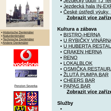
•
Jezdecký oddíl TJ T
•
Jezdecká hala IN-EX
•
České ústředí výuky, 
Zobrazit více zaříz
Kultura a zábava
•
Historische Denkmäler
•
BISTRO-HERNA
•
Naturdenkmäler
•
Technische Denkmäler
•
U RYBIČKY VINÁRN
•
Andere Denkmäler
•
U HUBERTA RESTA
•
CRAKEN HERNA
•
RENO
•
LOKALBLOK
•
OSMIČKA RESTAUR
•
ŽLUTÁ PUMPA BAR
•
CHEERS BAR
•
PAPAS BAR
Penzion Severka
Zobrazit více zaříz
Služby
•