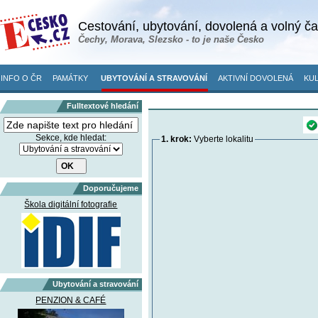
Cestování, ubytování, dovolená a volný č
Čechy, Morava, Slezsko - to je naše Česko
INFO O ČR
PAMÁTKY
UBYTOVÁNÍ A STRAVOVÁNÍ
AKTIVNÍ DOVOLENÁ
KUL
Fulltextové hledání
Sekce, kde hledat:
1. krok:
Vyberte lokalitu
Doporučujeme
Škola digitální fotografie
Ubytování a stravování
PENZION & CAFÉ