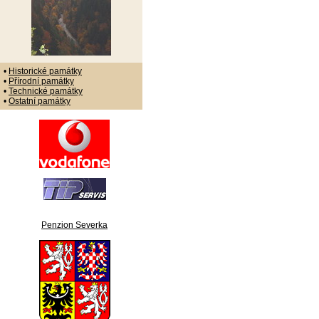
•
Historické památky
•
Přírodní památky
•
Technické památky
•
Ostatní památky
Penzion Severka