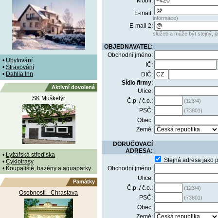
Mobil:
E-mail:
informace)
E-mail 2:
služeb a může být stejný, ja
OBJEDNAVATEL:
Obchodní jméno:
•
Ubytování
IČ:
•
Stravování
•
Dahlia Inn
DIČ:
Sídlo firmy
:
Aktivní dovolená
Ulice:
SK Mušketýr
Č.p. / č.o.:
(123/4)
PSČ:
(73801)
Obec:
Země:
DORUČOVACÍ
ADRESA:
•
Lyžařská střediska
Stejná adresa jako 
•
Cyklotrasy
•
Koupaliště, bazény a aquaparky
Obchodní jméno:
Ulice:
Památky
Č.p. / č.o.:
(123/4)
Osobnosti - Chrastava
PSČ:
(73801)
Obec:
Země: