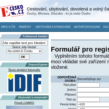
Cestování, ubytování, dovolená a volný č
Čechy, Morava, Slezsko - to je naše Česko
INFO O ČR
PAMÁTKY
UBYTOVÁNÍ A STRAVOVÁNÍ
AKTIVNÍ DOVOLENÁ
KUL
Fulltextové hledání
Sekce, kde hledat:
Formulář pro regi
Vyplněním tohoto formulá
moci vkládat své zařízení 
Doporučujeme
vložené.
Škola digitální fotografie
ODPOVĚDNÁ
(Nezveřejňuje se)
OSOBA:
Titul před:
Jméno:
Příjmení:
Ubytování a stravování
Titul za:
Privat LUMIRO
Pevná linka: