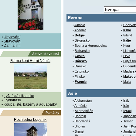
Evropa
•
Albánie
•
Chorvat
•
Andorra
•
Irsko
•
Belgie
•
Island
•
Ubytování
•
Bělorusko
•
Itálie
•
Stravování
•
Dahlia Inn
•
Bosna a Hercegovina
•
Kypr
•
Bulharsko
•
Lichtenš
Aktivní dovolená
•
Česko
•
Litva
Farma koní Horní Němčí
•
Dánsko
•
Lotyšsk
•
Dánsko
•
Lucemb
•
Estonsko
•
Maďars
•
Finsko
•
Makedo
•
Francie
•
Malta
Asie
•
Lyžařská střediska
•
Cyklotrasy
•
Afghánistán
•
Irák
•
Koupaliště, bazény a aquaparky
•
Arménie
•
Írán
•
Ázerbajdžán
•
Izrael
Památky
•
Bahrajn
•
Japonsk
Rozhledna Lopeník
•
Bangladéš
•
Jemen
•
Bhútán
•
Jižní Ko
•
Brunej
•
Jordáns