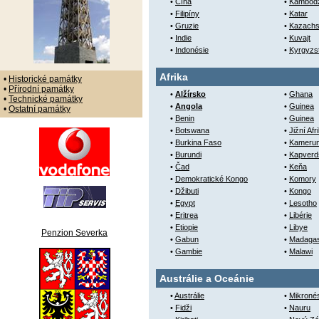
•
Čína
•
Kambod
•
Filipíny
•
Katar
•
Gruzie
•
Kazachs
•
Indie
•
Kuvajt
•
Indonésie
•
Kyrgyzs
Afrika
•
Historické památky
•
Přírodní památky
•
Alžírsko
•
Ghana
•
Technické památky
•
Angola
•
Guinea
•
Ostatní památky
•
Benin
•
Guinea
•
Botswana
•
Jižní Afr
•
Burkina Faso
•
Kameru
•
Burundi
•
Kapverd
•
Čad
•
Keňa
•
Demokratické Kongo
•
Komory
•
Džibuti
•
Kongo
•
Egypt
•
Lesotho
•
Eritrea
•
Libérie
•
Etiopie
•
Libye
Penzion Severka
•
Gabun
•
Madaga
•
Gambie
•
Malawi
Austrálie a Oceánie
•
Austrálie
•
Mikroné
•
Fidži
•
Nauru