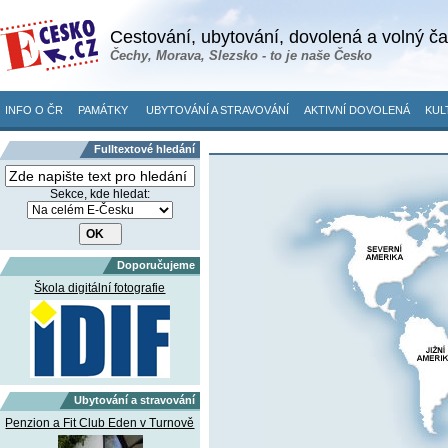
Cestování, ubytování, dovolená a volný č
Čechy, Morava, Slezsko - to je naše Česko
INFO O ČR
PAMÁTKY
UBYTOVÁNÍ A STRAVOVÁNÍ
AKTIVNÍ DOVOLENÁ
KUL
Fulltextové hledání
Sekce, kde hledat:
Doporučujeme
Škola digitální fotografie
Ubytování a stravování
Penzion a Fit Club Eden v Turnově