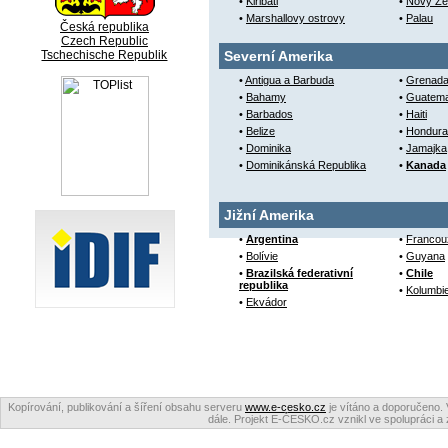
•
Kiribati
•
Nový Zé
•
Marshallovy ostrovy
•
Palau
Česká republika
Czech Republic
Tschechische Republik
Severní Amerika
•
Antigua a Barbuda
•
Grenad
•
Bahamy
•
Guatema
•
Barbados
•
Haiti
•
Belize
•
Hondura
•
Dominika
•
Jamajka
•
Dominikánská Republika
•
Kanada
Jižní Amerika
•
Argentina
•
Francou
•
Bolívie
•
Guyana
•
Brazilská federativní
•
Chile
republika
•
Kolumbi
•
Ekvádor
Kopírování, publikování a šíření obsahu serveru
www.e-cesko.cz
je vítáno a doporučeno. 
dále. Projekt E-ČESKO.cz vznikl ve spolupráci a 