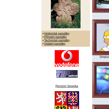
•
Historické památky
•
Přírodní památky
•
Technické památky
•
Ostatní památky
Simpso
Penzion Severka