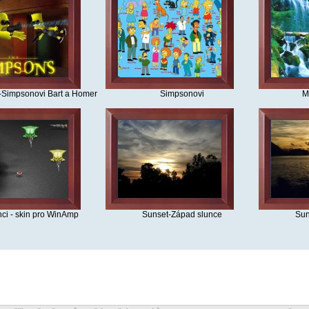
Simpsonovi Bart a Homer
Simpsonovi
M
ci - skin pro WinAmp
Sunset-Západ slunce
Sun