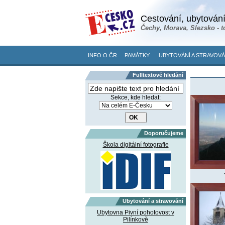
Cestování, ubytování
Čechy, Morava, Slezsko - t
INFO O ČR
PAMÁTKY
UBYTOVÁNÍ A STRAVOVÁ
Fulltextové hledání
Sekce, kde hledat:
Doporučujeme
Škola digitální fotografie
Ubytování a stravování
Ubytovna Pivní pohotovost v
Pilínkově