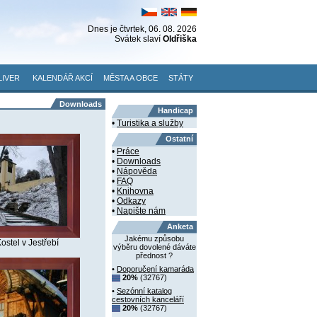
Dnes je
čtvrtek
, 06. 08. 2026
Svátek slaví
Oldřiška
LIVER
KALENDÁŘ AKCÍ
MĚSTA A OBCE
STÁTY
Downloads
Handicap
•
Turistika a služby
Ostatní
•
Práce
•
Downloads
•
Nápověda
•
FAQ
•
Knihovna
•
Odkazy
•
Napište nám
Anketa
Jakému způsobu
ostel v Jestřebí
výběru dovolené dáváte
přednost ?
•
Doporučení kamaráda
20%
(32767)
•
Sezónní katalog
cestovních kanceláří
20%
(32767)