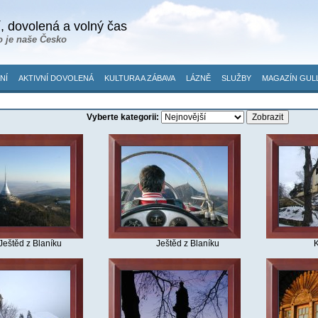
, dovolená a volný čas
o je naše Česko
NÍ
AKTIVNÍ DOVOLENÁ
KULTURA A ZÁBAVA
LÁZNĚ
SLUŽBY
MAGAZÍN GUL
Vyberte kategorii:
Ještěd z Blaníku
Ještěd z Blaníku
K