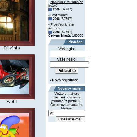
•
Nabídka z reklamních
letáků
20%
(32767)
•
Last minute
20%
(32767)
•
Prostřednictvím
internetu
20%
(32767)
Celkem hlasů:
163835
Přihlášení
Dřevěnka
Váš login:
Vaše heslo:
•
Nová registrace
Novinky mailem
Vložte e-mail pro
zasílání novinek a
informací z portálu E-
Ford T
Česko.cz a magazínu
Gulliver