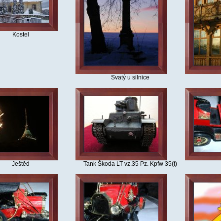
Kostel
Svatý u silnice
Ještěd
Tank Škoda LT vz.35 Pz. Kpfw 35(t)