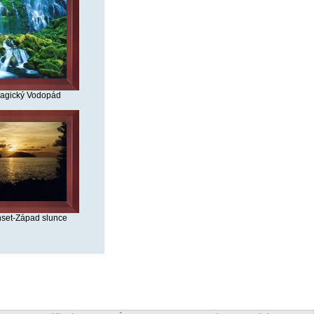
agický Vodopád
set-Západ slunce