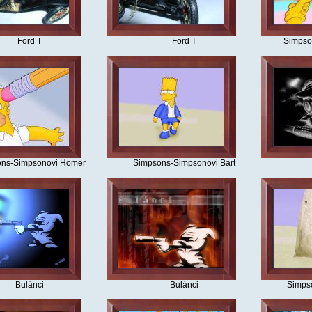
Ford T
Ford T
Simpso
ns-Simpsonovi Homer
Simpsons-Simpsonovi Bart
Bulánci
Bulánci
Simps