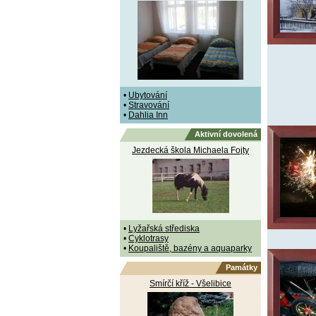
•
Ubytování
•
Stravování
•
Dahlia Inn
Aktivní dovolená
Jezdecká škola Michaela Fojty
•
Lyžařská střediska
•
Cyklotrasy
•
Koupaliště, bazény a aquaparky
Památky
Smírčí kříž - Všelibice