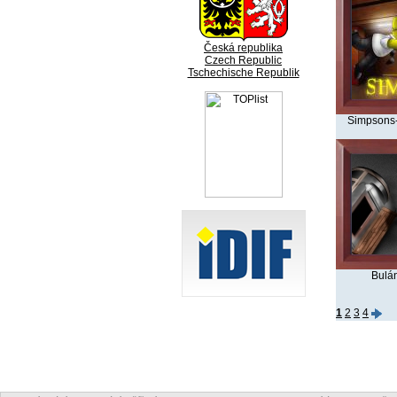
Česká republika
Czech Republic
Tschechische Republik
Simpsons-
Bulán
1
2
3
4