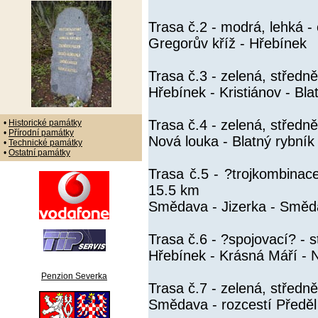
Trasa č.2 - modrá, lehká -
Gregorův kříž - Hřebínek
Trasa č.3 - zelená, středn
Hřebínek - Kristiánov - Bla
Trasa č.4 - zelená, středn
•
Historické památky
•
Přírodní památky
Nová louka - Blatný rybník 
•
Technické památky
•
Ostatní památky
Trasa č.5 - ?trojkombinac
15.5 km
Smědava - Jizerka - Smě
Trasa č.6 - ?spojovací? - 
Hřebínek - Krásná Máří - 
Penzion Severka
Trasa č.7 - zelená, střed
Smědava - rozcestí Předě