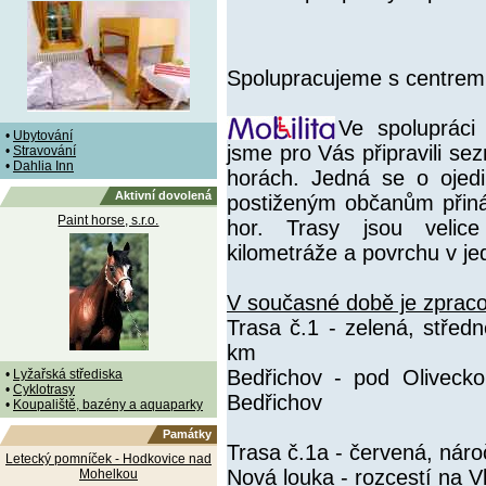
Spolupracujeme s centrem
Ve spoluprác
•
Ubytování
jsme pro Vás připravili se
•
Stravování
•
Dahlia Inn
horách. Jedná se o ojedin
Aktivní dovolená
postiženým občanům přiná
Paint horse, s.r.o.
hor. Trasy jsou velice
kilometráže a povrchu v jed
V současné době je zprac
Trasa č.1 - zelená, střed
km
Bedřichov - pod Oliveck
•
Lyžařská střediska
•
Cyklotrasy
Bedřichov
•
Koupaliště, bazény a aquaparky
Památky
Trasa č.1a - červená, nár
Letecký pomníček - Hodkovice nad
Nová louka - rozcestí na V
Mohelkou