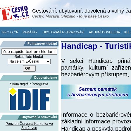
Cestování, ubytování, dovolená a volný č
Čechy, Morava, Slezsko - to je naše Česko
INFO O ČR
PAMÁTKY
UBYTOVÁNÍ A STRAVOVÁNÍ
AKTIVNÍ DOVOLENÁ
KUL
Fulltextové hledání
Handicap - Turisti
Sekce, kde hledat:
V sekci Handicap přiná
památky, kulturní zaříze
bezbariérovým přístupem, 
Doporučujeme
Škola digitální fotografie
Informace o bezbariérové
Ubytování a stravování
základní informace provozo
Penzion Červená Karkulka ve
Handicap a poskytla podro
Smržovce