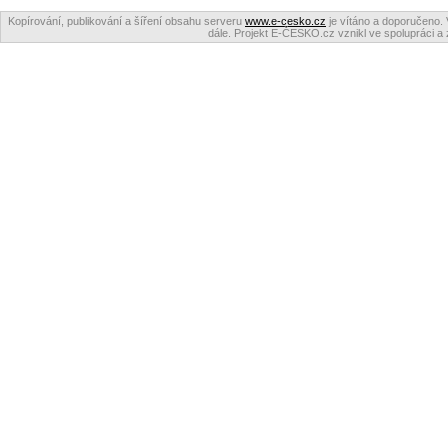
Kopírování, publikování a šíření obsahu serveru
www.e-cesko.cz
je vítáno a doporučeno. 
dále. Projekt E-ČESKO.cz vznikl ve spolupráci a 