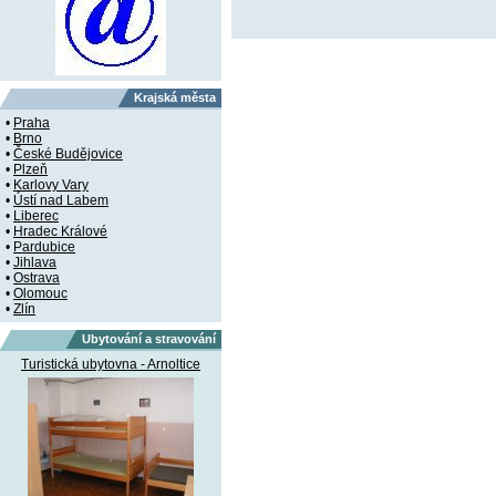
Krajská města
•
Praha
•
Brno
•
České Budějovice
•
Plzeň
•
Karlovy Vary
•
Ústí nad Labem
•
Liberec
•
Hradec Králové
•
Pardubice
•
Jihlava
•
Ostrava
•
Olomouc
•
Zlín
Ubytování a stravování
Turistická ubytovna - Arnoltice