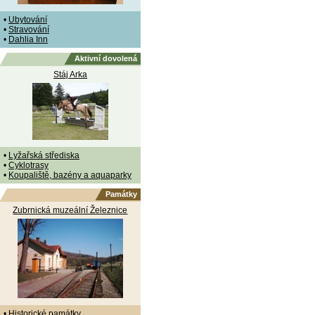
•
Ubytování
•
Stravování
•
Dahlia Inn
Aktivní dovolená
Stáj Arka
•
Lyžařská střediska
•
Cyklotrasy
•
Koupaliště, bazény a aquaparky
Památky
Zubrnická muzeální Železnice
•
Historické památky