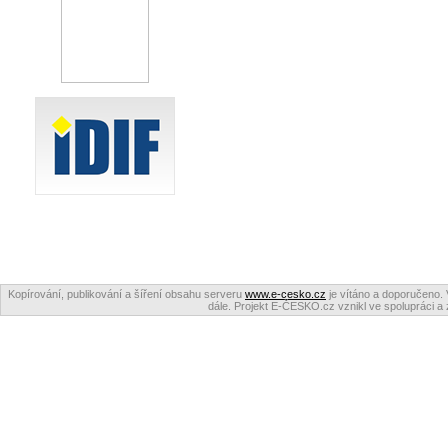
Kopírování, publikování a šíření obsahu serveru
www.e-cesko.cz
je vítáno a doporučeno. 
dále. Projekt E-ČESKO.cz vznikl ve spolupráci a 