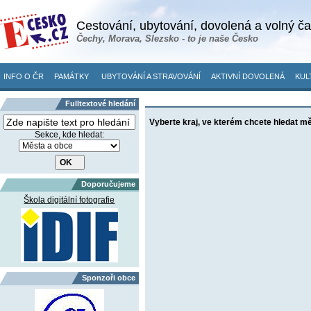
Cestování, ubytování, dovolená a volný č
Čechy, Morava, Slezsko - to je naše Česko
INFO O ČR
PAMÁTKY
UBYTOVÁNÍ A STRAVOVÁNÍ
AKTIVNÍ DOVOLENÁ
KUL
Fulltextové hledání
Vyberte kraj, ve kterém chcete hledat m
Sekce, kde hledat:
Doporučujeme
Škola digitální fotografie
Sponzoři obce