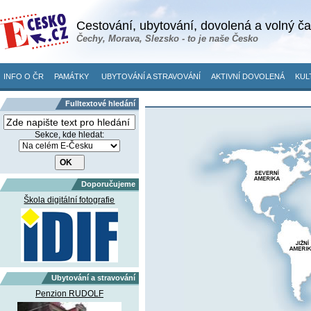
Cestování, ubytování, dovolená a volný č
Čechy, Morava, Slezsko - to je naše Česko
INFO O ČR
PAMÁTKY
UBYTOVÁNÍ A STRAVOVÁNÍ
AKTIVNÍ DOVOLENÁ
KUL
Fulltextové hledání
Sekce, kde hledat:
Doporučujeme
Škola digitální fotografie
Ubytování a stravování
Penzion RUDOLF