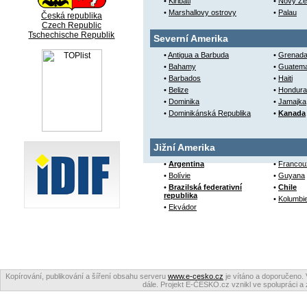
•
Kiribati
•
Nový Zé
•
Marshallovy ostrovy
•
Palau
Česká republika
Czech Republic
Tschechische Republik
Severní Amerika
•
Antigua a Barbuda
•
Grenad
•
Bahamy
•
Guatema
•
Barbados
•
Haiti
•
Belize
•
Hondura
•
Dominika
•
Jamajka
•
Dominikánská Republika
•
Kanada
Jižní Amerika
•
Argentina
•
Francou
•
Bolívie
•
Guyana
•
Brazilská federativní
•
Chile
republika
•
Kolumbi
•
Ekvádor
Kopírování, publikování a šíření obsahu serveru
www.e-cesko.cz
je vítáno a doporučeno. 
dále. Projekt E-ČESKO.cz vznikl ve spolupráci a 