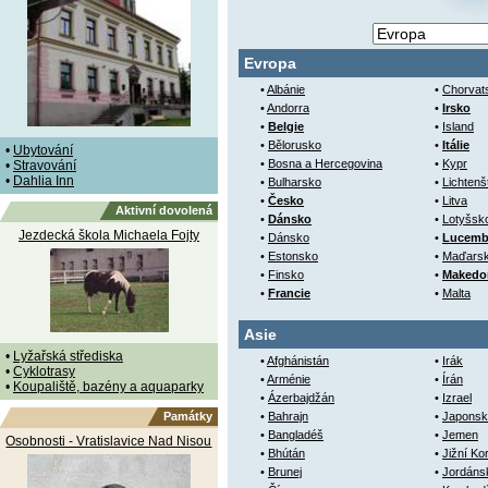
Evropa
•
Albánie
•
Chorvat
•
Andorra
•
Irsko
•
Belgie
•
Island
•
Bělorusko
•
Itálie
•
Ubytování
•
Bosna a Hercegovina
•
Kypr
•
Stravování
•
Dahlia Inn
•
Bulharsko
•
Lichtenš
•
Česko
•
Litva
Aktivní dovolená
•
Dánsko
•
Lotyšsk
Jezdecká škola Michaela Fojty
•
Dánsko
•
Lucemb
•
Estonsko
•
Maďars
•
Finsko
•
Makedo
•
Francie
•
Malta
Asie
•
Lyžařská střediska
•
Afghánistán
•
Irák
•
Cyklotrasy
•
Arménie
•
Írán
•
Koupaliště, bazény a aquaparky
•
Ázerbajdžán
•
Izrael
Památky
•
Bahrajn
•
Japonsk
•
Bangladéš
•
Jemen
Osobnosti - Vratislavice Nad Nisou
•
Bhútán
•
Jižní Ko
•
Brunej
•
Jordáns