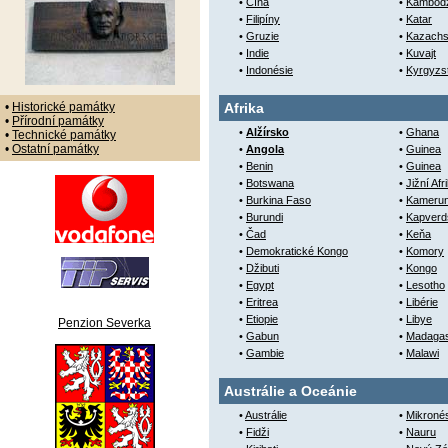
•
Čína
•
Kambod
•
Filipíny
•
Katar
•
Gruzie
•
Kazachs
•
Indie
•
Kuvajt
•
Indonésie
•
Kyrgyzs
•
Historické památky
Afrika
•
Přírodní památky
•
Alžírsko
•
Ghana
•
Technické památky
•
Ostatní památky
•
Angola
•
Guinea
•
Benin
•
Guinea
•
Botswana
•
Jižní Afr
•
Burkina Faso
•
Kameru
•
Burundi
•
Kapverd
•
Čad
•
Keňa
•
Demokratické Kongo
•
Komory
•
Džibuti
•
Kongo
•
Egypt
•
Lesotho
•
Eritrea
•
Libérie
•
Etiopie
•
Libye
Penzion Severka
•
Gabun
•
Madaga
•
Gambie
•
Malawi
Austrálie a Oceánie
•
Austrálie
•
Mikroné
•
Fidži
•
Nauru