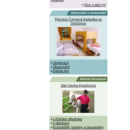
Adamov
•
Více o akci
>>
Ubytování a stravování
Penzion Červená Karkulka ve
Smržovce
•
Ubytování
•
Stravování
•
Dahlia Inn
Aktivní dovolená
Stáj Hanka Kyselovice
•
Lyžařská střediska
•
Cyklotrasy
•
Koupaliště, bazény a aquaparky