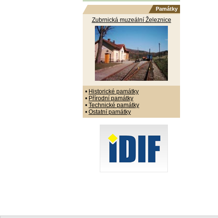
Památky
Zubrnická muzeální Železnice
•
Historické památky
•
Přírodní památky
•
Technické památky
•
Ostatní památky