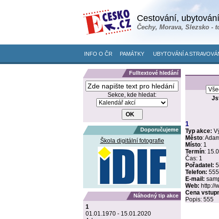
Cestování, ubytování
Čechy, Morava, Slezsko - t
INFO O ČR
PAMÁTKY
UBYTOVÁNÍ A STRAVOVÁ
Fulltextové hledání
Sekce, kde hledat:
Js
1
Doporučujeme
Typ akce:
V
Město
:
Adamo
Škola digitální fotografie
Místo
:
1
Termín
:
15.0
Čas:
1
Pořadatel:
5
Telefon:
555
E-mail:
samp
Web:
http:/
Cena vstup
Náhodný tip akce
Popis:
555
1
01.01.1970 - 15.01.2020