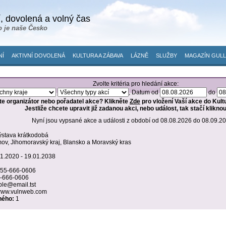
, dovolená a volný čas
o je naše Česko
NÍ
AKTIVNÍ DOVOLENÁ
KULTURA A ZÁBAVA
LÁZNĚ
SLUŽBY
MAGAZÍN GULL
Zvolte kritéria pro hledání akce:
, Datum od
do
te organizátor nebo pořadatel akce? Klikněte
Zde
pro vložení Vaší akce do Kult
Jestliže chcete upravit již zadanou akci, nebo událost, tak stačí klikno
Nyní jsou vypsané akce a události z období od 08.08.2026 do 08.09.2
ýstava krátkodobá
v, Jihomoravský kraj, Blansko a Moravský kras
1.2020 - 19.01.2038
55-666-0606
-666-0606
le@email.tst
/www.vulnweb.com
ného:
1