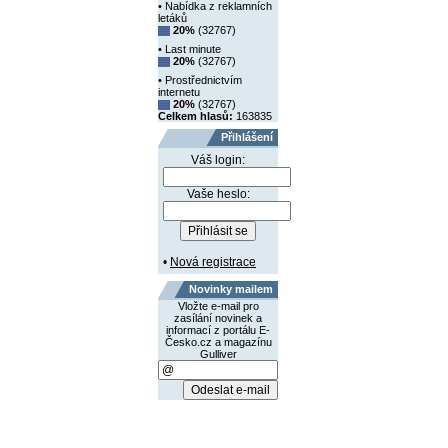
• Nabídka z reklamních
letáků
20%
(32767)
• Last minute
20%
(32767)
• Prostřednictvím
internetu
20%
(32767)
Celkem hlasů:
163835
Přihlášení
Váš login:
Vaše heslo:
•
Nová registrace
Novinky mailem
Vložte e-mail pro
zasílání novinek a
informací z portálu E-
Česko.cz a magazínu
Gulliver