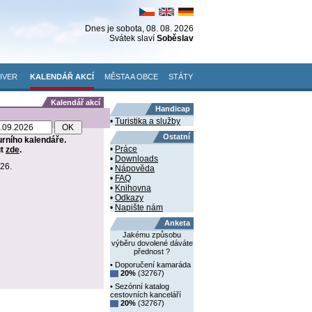
Dnes je
sobota
, 08. 08. 2026
Svátek slaví
Soběslav
IVER
KALENDÁŘ AKCÍ
MĚSTA A OBCE
STÁTY
Kalendář akcí
Handicap
•
Turistika a služby
Ostatní
urního kalendáře.
•
Práce
ut
zde
.
•
Downloads
026.
•
Nápověda
•
FAQ
•
Knihovna
•
Odkazy
•
Napište nám
Anketa
Jakému způsobu
výběru dovolené dáváte
přednost ?
• Doporučení kamaráda
20%
(32767)
• Sezónní katalog
cestovních kanceláří
20%
(32767)