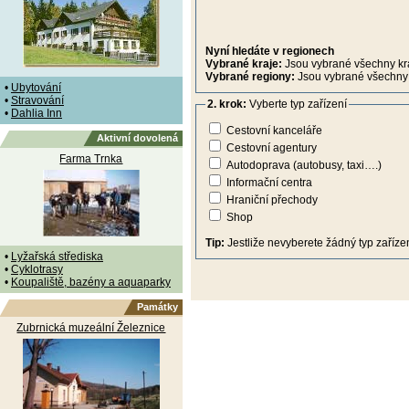
Nyní hledáte v regionech
Vybrané kraje:
Jsou vybrané všechny kr
Vybrané regiony:
Jsou vybrané všechny 
•
Ubytování
•
Stravování
2. krok:
Vyberte typ zařízení
•
Dahlia Inn
Cestovní kanceláře
Aktivní dovolená
Cestovní agentury
Farma Trnka
Autodoprava (autobusy, taxi….)
Informační centra
Hraniční přechody
Shop
Tip:
Jestliže nevyberete žádný typ zařízen
•
Lyžařská střediska
•
Cyklotrasy
•
Koupaliště, bazény a aquaparky
Památky
Zubrnická muzeální Železnice