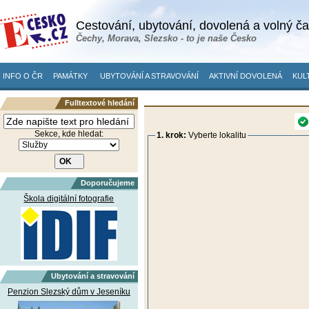
Cestování, ubytování, dovolená a volný č
Čechy, Morava, Slezsko - to je naše Česko
INFO O ČR
PAMÁTKY
UBYTOVÁNÍ A STRAVOVÁNÍ
AKTIVNÍ DOVOLENÁ
KUL
Fulltextové hledání
Sekce, kde hledat:
1. krok:
Vyberte lokalitu
Doporučujeme
Škola digitální fotografie
Ubytování a stravování
Penzion Slezský dům v Jeseníku