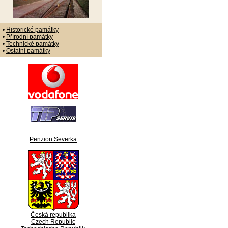
•
Historické památky
•
Přírodní památky
•
Technické památky
•
Ostatní památky
Penzion Severka
Česká republika
Czech Republic