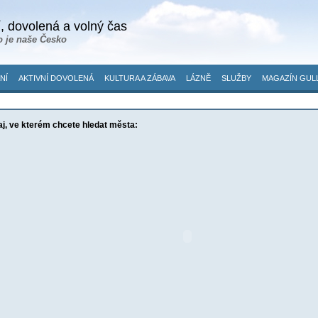
, dovolená a volný čas
o je naše Česko
NÍ
AKTIVNÍ DOVOLENÁ
KULTURA A ZÁBAVA
LÁZNĚ
SLUŽBY
MAGAZÍN GUL
aj, ve kterém chcete hledat města: