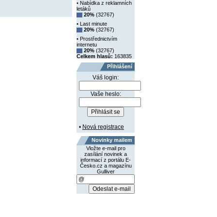
• Nabídka z reklamních
letáků
20%
(32767)
• Last minute
20%
(32767)
• Prostřednictvím
internetu
20%
(32767)
Celkem hlasů:
163835
Přihlášení
Váš login:
Vaše heslo:
•
Nová registrace
Novinky mailem
Vložte e-mail pro
zasílání novinek a
informací z portálu E-
Česko.cz a magazínu
Gulliver