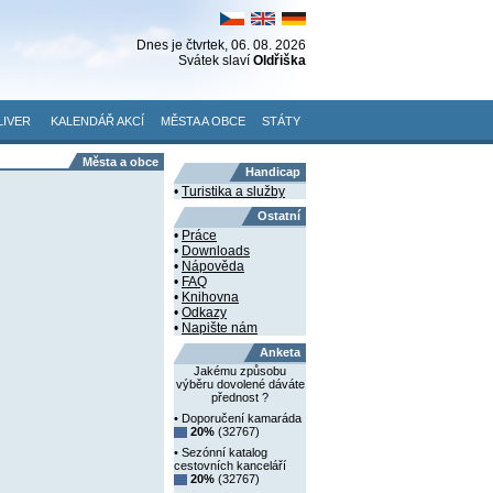
Dnes je
čtvrtek
, 06. 08. 2026
Svátek slaví
Oldřiška
LIVER
KALENDÁŘ AKCÍ
MĚSTA A OBCE
STÁTY
Města a obce
Handicap
•
Turistika a služby
Ostatní
•
Práce
•
Downloads
•
Nápověda
•
FAQ
•
Knihovna
•
Odkazy
•
Napište nám
Anketa
Jakému způsobu
výběru dovolené dáváte
přednost ?
• Doporučení kamaráda
20%
(32767)
• Sezónní katalog
cestovních kanceláří
20%
(32767)