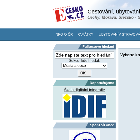
Cestování, ubytování
Čechy, Morava, Slezsko - t
INFO O ČR
PAMÁTKY
UBYTOVÁNÍ A STRAVOVÁ
Fulltextové hledání
Vyberte kr
Sekce, kde hledat:
Doporučujeme
Škola digitální fotografie
Sponzoři obce