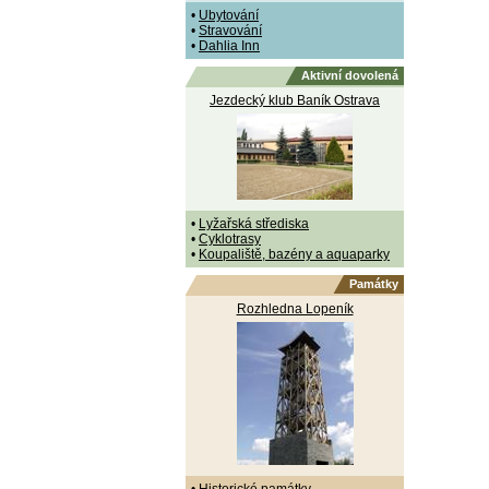
•
Ubytování
•
Stravování
•
Dahlia Inn
Aktivní dovolená
Jezdecký klub Baník Ostrava
•
Lyžařská střediska
•
Cyklotrasy
•
Koupaliště, bazény a aquaparky
Památky
Rozhledna Lopeník