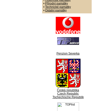
•
Historické památky
•
Přírodní památky
•
Technické památky
•
Ostatní památky
Penzion Severka
Česká republika
Czech Republic
Tschechische Republik