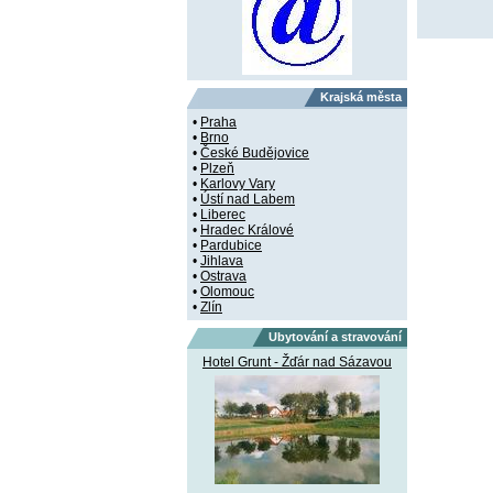
Krajská města
•
Praha
•
Brno
•
České Budějovice
•
Plzeň
•
Karlovy Vary
•
Ústí nad Labem
•
Liberec
•
Hradec Králové
•
Pardubice
•
Jihlava
•
Ostrava
•
Olomouc
•
Zlín
Ubytování a stravování
Hotel Grunt - Žďár nad Sázavou