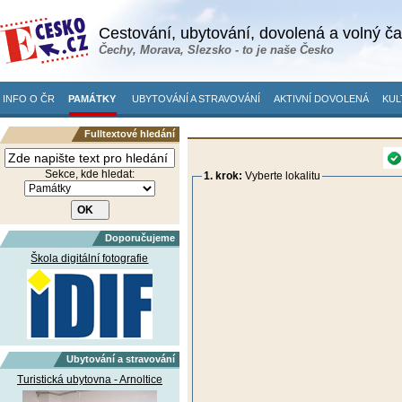
Cestování, ubytování, dovolená a volný č
Čechy, Morava, Slezsko - to je naše Česko
INFO O ČR
PAMÁTKY
UBYTOVÁNÍ A STRAVOVÁNÍ
AKTIVNÍ DOVOLENÁ
KUL
Fulltextové hledání
Sekce, kde hledat:
1. krok:
Vyberte lokalitu
Doporučujeme
Škola digitální fotografie
Ubytování a stravování
Turistická ubytovna - Arnoltice