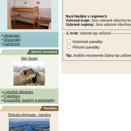
Nyní hledáte v regionech
Vybrané kraje:
Jsou vybrané všechny kr
Vybrané regiony:
Jsou vybrané všechny 
2. krok:
Vyberte typ zařízení
•
Ubytování
•
Stravování
Historické památky
•
Dahlia Inn
Přírodní památky
Aktivní dovolená
Tip:
Jestliže nevyberete žádný typ zařízen
Stáj Vazan
•
Lyžařská střediska
•
Cyklotrasy
•
Koupaliště, bazény a aquaparky
Památky
Těrlická přehrada - Havířov