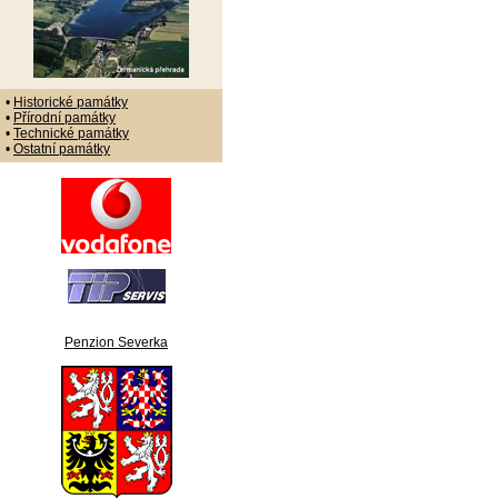
•
Historické památky
•
Přírodní památky
•
Technické památky
•
Ostatní památky
Penzion Severka