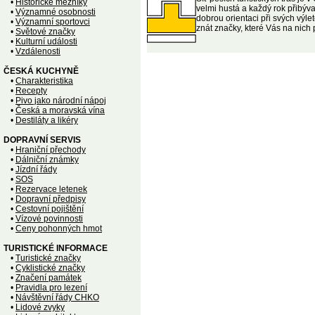
•
Historické mezníky
velmi hustá a každý rok přibýva
•
Významné osobnosti
dobrou orientaci při svých výlet
•
Významní sportovci
znát značky, které Vás na nich
•
Světové značky
•
Kulturní události
•
Vzdálenosti
ČESKÁ KUCHYNĚ
•
Charakteristika
•
Recepty
•
Pivo jako národní nápoj
•
Česká a moravská vína
•
Destiláty a likéry
DOPRAVNÍ SERVIS
•
Hraniční přechody
•
Dálniční známky
•
Jízdní řády
•
SOS
•
Rezervace letenek
•
Dopravní předpisy
•
Cestovní pojištění
•
Vízové povinnosti
•
Ceny pohonných hmot
TURISTICKÉ INFORMACE
•
Turistické značky
•
Cyklistické značky
•
Značení památek
•
Pravidla pro lezení
•
Návštěvní řády CHKO
•
Lidové zvyky