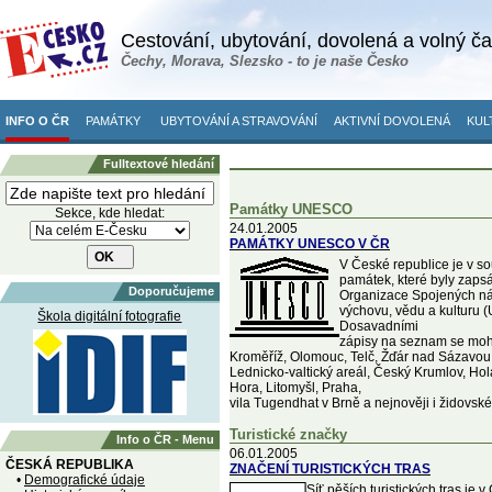
Cestování, ubytování, dovolená a volný č
Čechy, Morava, Slezsko - to je naše Česko
INFO O ČR
PAMÁTKY
UBYTOVÁNÍ A STRAVOVÁNÍ
AKTIVNÍ DOVOLENÁ
KUL
Fulltextové hledání
Památky UNESCO
Sekce, kde hledat:
24.01.2005
PAMÁTKY UNESCO V ČR
V České republice je v 
památek, které byly zap
Doporučujeme
Organizace Spojených ná
výchovu, vědu a kulturu
Škola digitální fotografie
Dosavadními
zápisy na seznam se moh
Kroměříž, Olomouc, Telč, Žďár nad Sázavou
Lednicko-valtický areál, Český Krumlov, Ho
Hora, Litomyšl, Praha,
vila Tugendhat v Brně a nejnověji i židovské 
Turistické značky
Info o ČR - Menu
06.01.2005
ČESKÁ REPUBLIKA
ZNAČENÍ TURISTICKÝCH TRAS
•
Demografické údaje
Síť pěších turistických tras je 