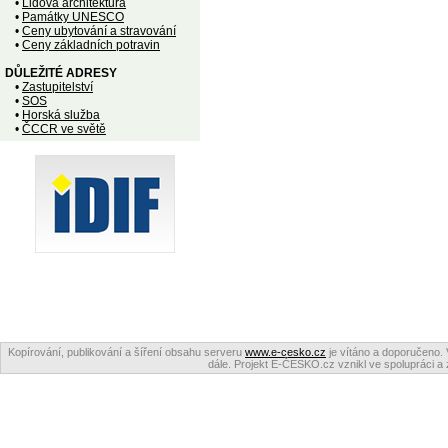
•
Lidová architektura
•
Památky UNESCO
•
Ceny ubytování a stravování
•
Ceny základních potravin
DŮLEŽITÉ ADRESY
•
Zastupitelství
•
SOS
•
Horská služba
•
ČCCR ve světě
Kopírování, publikování a šíření obsahu serveru
www.e-cesko.cz
je vítáno a doporučeno. 
dále. Projekt E-ČESKO.cz vznikl ve spolupráci a 