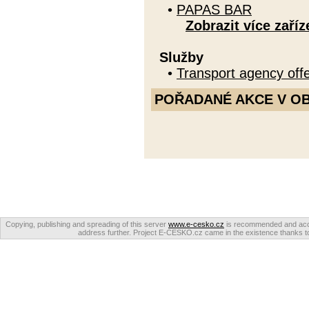
•
PAPAS BAR
Zobrazit více zaříz
Služby
•
Transport agency offe
POŘADANÉ AKCE V OBDO
Copying, publishing and spreading of this server
www.e-cesko.cz
is recommended and accep
address further. Project E-CESKO.cz came in the existence thanks to