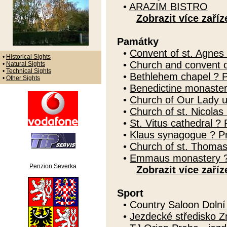
•
ARAZIM BISTRO
Zobrazit více zaříz
Památky
•
Convent of st. Agnes
•
Historical Sights
•
Church and convent o
•
Natural Sights
•
Technical Sights
•
Bethlehem chapel ? 
•
Other Sights
•
Benedictine monaste
•
Church of Our Lady u
•
Church of st. Nicolas
•
St. Vitus cathedral ?
•
Klaus synagogue ? P
•
Church of st. Thomas
•
Emmaus monastery ?
Penzion Severka
Zobrazit více zaříz
Sport
•
Country Saloon Doln
•
Jezdecké středisko Z