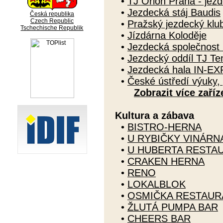
•
TJ Orion Praha - jezd
•
Jezdecká stáj Baudis
Česká republika
Czech Republic
•
Pražský jezdecký klu
Tschechische Republik
•
Jízdárna Koloděje
•
Jezdecká společnost 
•
Jezdecký oddíl TJ T
•
Jezdecká hala IN-EX
•
České ústředí výuky, 
Zobrazit více zaříz
Kultura a zábava
•
BISTRO-HERNA
•
U RYBIČKY VINÁRN
•
U HUBERTA RESTA
•
CRAKEN HERNA
•
RENO
•
LOKALBLOK
•
OSMIČKA RESTAUR
•
ŽLUTÁ PUMPA BAR
•
CHEERS BAR