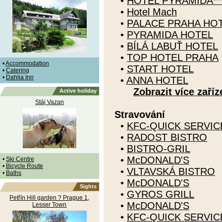
•
HOTEL PYRAMIDA****
•
Hotel Mach
•
PALACE PRAHA HO
•
PYRAMIDA HOTEL
•
BÍLÁ LABUŤ HOTEL
•
TOP HOTEL PRAHA
•
Accommodation
•
START HOTEL
•
Catering
•
Dahlia Inn
•
ANNA HOTEL
Zobrazit více zaříz
Active holiday
Stáj Vazan
Stravování
•
KFC-QUICK SERVI
•
RADOST BISTRO
•
BISTRO-GRIL
•
McDONALD'S
•
Ski Centre
•
Bicycle Route
•
VLTAVSKÁ BISTRO
•
Baths
•
McDONALD'S
Sights
•
GYROS GRILL
Petřín Hill garden ? Prague 1,
•
McDONALD'S
Lesser Town
•
KFC-QUICK SERVI