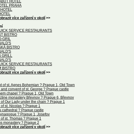
LABUŤ HOTEL
OTEL PRAHA
 HOTEL
HOTEL
obrazit více zařízení v okolí
>>
ní
UICK SERVICE RESTAURANTS
T BISTRO
O-GRIL
ALD'S
SKÁ BISTRO
ALD'S
 GRILL
ALD'S
UICK SERVICE RESTAURANTS
M BISTRO
obrazit více zařízení v okolí
>>
t of st. Agnes Bohemian ? Prague 1, Old Town
and convent of st. George ? Prague castle
hem chapel ? Prague 1, Old Town
ctine monastery Břevnov ? Prague 6, Břevnov
of Our Lady under the chain ? Prague 1
of st. Nicolas ? Prague 1
us cathedral ? Prague castle
synagogue ? Prague 1, Josefov
 of st. Thomas ? Prague 1
 monastery ? Prague 2
obrazit více zařízení v okolí
>>