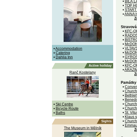
•
BÍLÁ 
•
TOP H
•
START
•
ANNA 
Z
Stravová
•
KFC-Q
•
RADOS
•
BISTR
•
McDON
•
VLTAV
•
Accommodation
•
McDON
•
Catering
•
GYROS
•
Dahlia Inn
•
McDON
•
KFC-Q
Active holiday
•
ARAZI
Ranč Kostelany
Z
Památky
•
Conven
•
Church 
•
Bethle
•
Benedi
•
Church 
•
Ski Centre
•
Church 
•
Bicycle Route
•
St. Vit
•
Baths
•
Klaus 
•
Church
Sights
•
Emmaus
The Museum in Mělník
Z