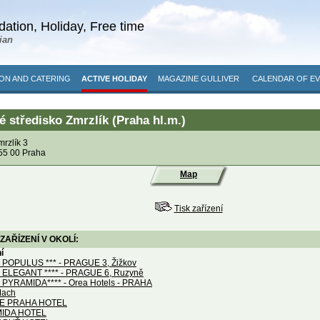
ation, Holiday, Free time
ian
N AND CATERING
ACTIVE HOLIDAY
MAGAZINE GULLIVER
CALENDAR OF E
 středisko Zmrzlík (Praha hl.m.)
mrzlík 3
55 00 Praha
Map
Tisk zařízení
ZAŘÍZENÍ V OKOLÍ:
í
POPULUS *** - PRAGUE 3, Žižkov
ELEGANT **** - PRAGUE 6, Ruzyně
PYRAMIDA**** - Orea Hotels - PRAHA
Mach
E PRAHA HOTEL
IDA HOTEL