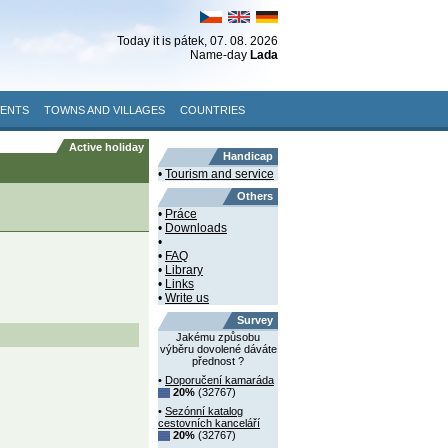
Today it is
pátek
, 07. 08. 2026
Name-day
Lada
VENTS
TOWNS AND VILLAGES
COUNTRIES
Active holiday
Handicap
•
Tourism and service
Others
•
Práce
•
Downloads
•
•
FAQ
•
Library
•
Links
•
Write us
Survey
Jakému způsobu
výběru dovolené dáváte
přednost ?
•
Doporučení kamaráda
20%
(32767)
•
Sezónní katalog
cestovních kanceláří
20%
(32767)