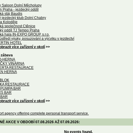
y Saloon Dolní Měcholupy
n Praha - jezdecký oddíl
ká stáj Baudis
ý jezdecký klub Dolní Chabry
na Koloděje
ká společnost Ctěnice
ký oddíl TJ Tempo Praha
ká hala IN-EXPO GROUP, s.r.o.
středí výuky, posuzování a výcviku v jezdectví
RTIN HOTEL
obrazit více zařízení v okolí
>>
a zábava
O-HERNA
IČKY VINÁRNA
ERTA RESTAURACE
EN HERNA
BLOK
KA RESTAURACE
 PUMPA BAR
S BAR
 BAR
obrazit více zařízení v okolí
>>
rt agency offering complete personal transport service.
 AKCE V OBDOBÍ 07.08.2026 AŽ 07.09.2026:
No events found.