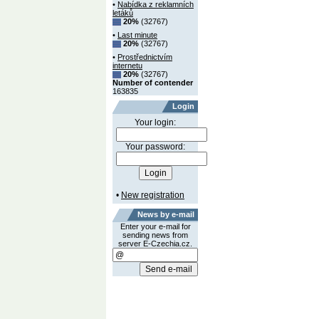
•
Nabídka z reklamních
letáků
20%
(32767)
•
Last minute
20%
(32767)
•
Prostřednictvím
internetu
20%
(32767)
Number of contender
163835
Login
Your login:
Your password:
•
New registration
News by e-mail
Enter your e-mail for
sending news from
server E-Czechia.cz.