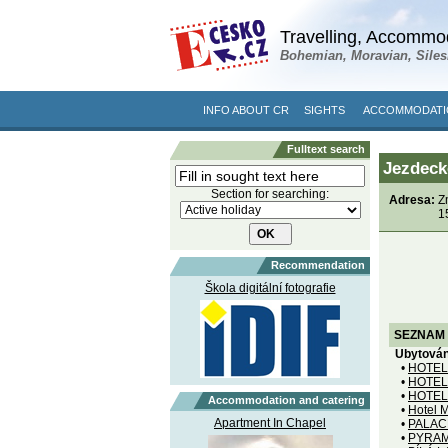
Travelling, Accommod
Bohemian, Moravian, Siles
INFO ABOUT CR
SIGHTS
ACCOMMODATIO
Fulltext search
Jezdecké
Section for searching:
Adresa:
Z
1
Recommendation
Škola digitální fotografie
SEZNAM 
Ubytován
•
HOTEL 
•
HOTEL 
•
HOTEL 
Accommodation and catering
•
Hotel 
Apartment In Chapel
•
PALAC
•
PYRAM