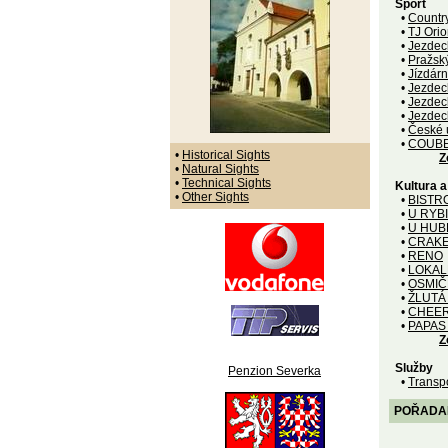
Sport
•
Countr
•
TJ Orio
•
Jezdec
•
Pražsk
•
Jízdár
•
Jezdec
•
Jezdec
•
Jezdec
•
České ú
•
COUBE
•
Historical Sights
Z
•
Natural Sights
•
Technical Sights
Kultura 
•
Other Sights
•
BISTR
•
U RYB
•
U HUB
•
CRAK
•
RENO
•
LOKAL
•
OSMIČ
•
ŽLUTÁ
•
CHEER
•
PAPAS
Z
Služby
Penzion Severka
•
Transpo
POŘADANÉ