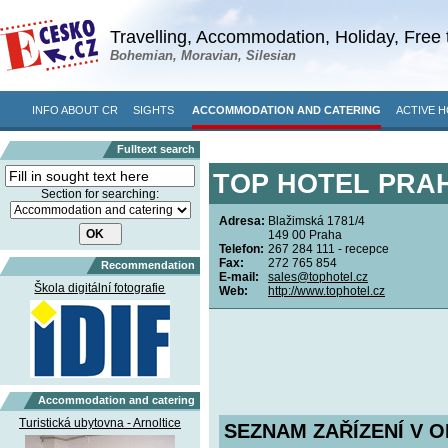
Travelling, Accommodation, Holiday, Free 
Bohemian, Moravian, Silesian
INFO ABOUT CR
SIGHTS
ACCOMMODATION AND CATERING
ACTIVE H
Fulltext search
TOP HOTEL PRAHA
Section for searching:
Adresa:
Blažimská 1781/4
149 00 Praha
Telefon:
267 284 111 - recepce
Fax:
272 765 854
Recommendation
E-mail:
sales@tophotel.cz
Škola digitální fotografie
Web:
http://www.tophotel.cz
Accommodation and catering
Turistická ubytovna - Arnoltice
SEZNAM ZAŘÍZENÍ V O