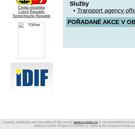
Služby
Česká republika
•
Transport agency offe
Czech Republic
Tschechische Republik
POŘADANÉ AKCE V OBDO
Copying, publishing and spreading of this server
www.e-cesko.cz
is recommended and accep
address further. Project E-CESKO.cz came in the existence thanks to