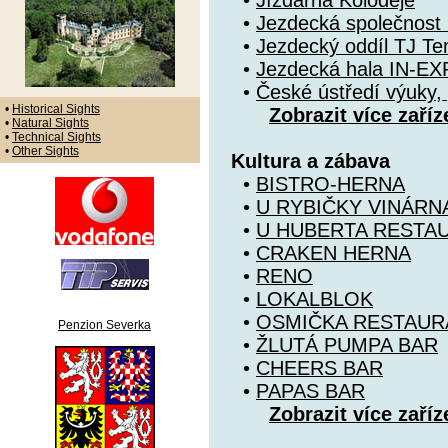
•
Jízdárna Koloděje
•
Jezdecká společnost 
•
Jezdecký oddíl TJ T
•
Jezdecká hala IN-EX
•
České ústředí výuky, 
•
Historical Sights
Zobrazit více zaříz
•
Natural Sights
•
Technical Sights
•
Other Sights
Kultura a zábava
•
BISTRO-HERNA
•
U RYBIČKY VINÁRN
•
U HUBERTA RESTA
•
CRAKEN HERNA
•
RENO
•
LOKALBLOK
•
OSMIČKA RESTAUR
Penzion Severka
•
ŽLUTÁ PUMPA BAR
•
CHEERS BAR
•
PAPAS BAR
Zobrazit více zaříz