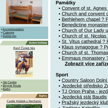
Památky
•
Convent of st. Agnes
•
Church and convent o
•
Bethlehem chapel ? 
•
Benedictine monaste
•
Accommodation
•
Church of Our Lady u
•
Catering
•
Church of st. Nicolas
•
Dahlia Inn
•
St. Vitus cathedral ?
Active holiday
•
Klaus synagogue ? P
Ranč Česká Ves
•
Church of st. Thomas
•
Emmaus monastery ?
Zobrazit více zaříz
Sport
•
Country Saloon Doln
•
Ski Centre
•
Jezdecké středisko Z
•
Bicycle Route
•
Baths
•
TJ Orion Praha - jezd
Sights
•
Jezdecká stáj Baudis
Castle Hrádek u Nechanic
•
Pražský jezdecký klu