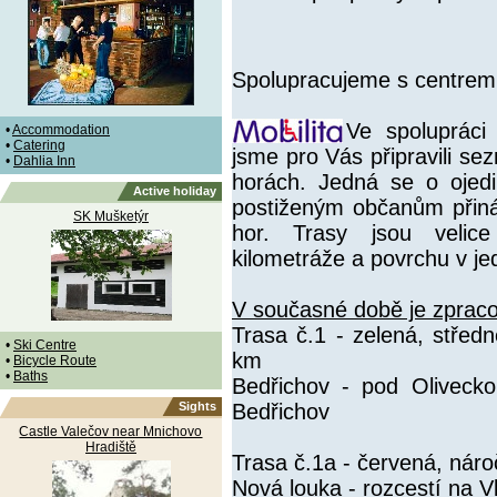
Spolupracujeme s centrem
Ve spoluprác
•
Accommodation
•
Catering
jsme pro Vás připravili se
•
Dahlia Inn
horách. Jedná se o ojedin
Active holiday
postiženým občanům přiná
SK Mušketýr
hor. Trasy jsou velice
kilometráže a povrchu v jed
V současné době je zprac
Trasa č.1 - zelená, střed
•
Ski Centre
km
•
Bicycle Route
•
Baths
Bedřichov - pod Oliveck
Sights
Bedřichov
Castle Valečov near Mnichovo
Hradiště
Trasa č.1a - červená, nár
Nová louka - rozcestí na V