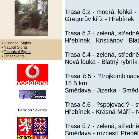
Trasa č.2 - modrá, lehká -
Gregorův kříž - Hřebínek
Trasa č.3 - zelená, středn
Hřebínek - Kristiánov - Bla
•
Historical Sights
•
Natural Sights
•
Technical Sights
Trasa č.4 - zelená, středn
•
Other Sights
Nová louka - Blatný rybník 
Trasa č.5 - ?trojkombinac
15.5 km
Smědava - Jizerka - Smě
Trasa č.6 - ?spojovací? - 
Penzion Severka
Hřebínek - Krásná Máří - 
Trasa č.7 - zelená, střed
Smědava - rozcestí Předě