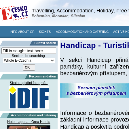
Travelling, Accommodation, Holiday, Free 
Bohemian, Moravian, Silesian
INFO ABOUT CR
SIGHTS
ACCOMMODATION AND CATERING
ACTIVE H
Fulltext search
Handicap - Turisti
Section for searching:
V sekci Handicap přiná
památky, kulturní zaříze
bezbariérovým přístupem, 
Recommendation
Škola digitální fotografie
Informace o bezbariérové
Accommodation and catering
základní informace provozo
Hotel Laguna - Orea Hotels
Handicap a poskytla podro