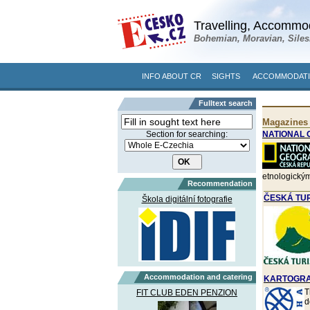
Travelling, Accommod
Bohemian, Moravian, Siles
INFO ABOUT CR
SIGHTS
ACCOMMODATI
Fulltext search
Magazines
Section for searching:
NATIONAL
etnologický
Recommendation
ČESKÁ TURI
Škola digitální fotografie
Accommodation and catering
KARTOGRAF
T
FIT CLUB EDEN PENZION
d