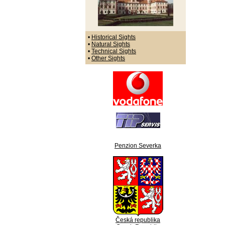
•
Historical Sights
•
Natural Sights
•
Technical Sights
•
Other Sights
Penzion Severka
Česká republika