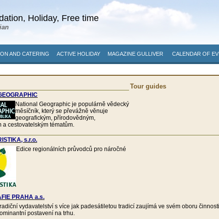
ation, Holiday, Free time
ian
ON AND CATERING
ACTIVE HOLIDAY
MAGAZINE GULLIVER
CALENDAR OF EV
Tour guides
 GEOGRAPHIC
National Geographic je populárně vědecký
měsíčník, který se převážně věnuje
geografickým, přírodovědným,
m a cestovatelským tématům.
STIKA, s.r.o.
Edice regionálních průvodců pro náročné
IE PRAHA a.s.
radiční vydavatelství s více jak padesátiletou tradicí zaujímá ve svém oboru činnost
ominantní postavení na trhu.