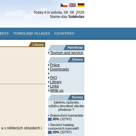
Today it is
sobota
, 08. 08. 2026
Name-day
Soběslav
ENTS
TOWNS AND VILLAGES
COUNTRIES
Library
Handicap
•
Tourism and service
Others
•
Práce
•
Downloads
•
•
FAQ
•
Library
•
Links
•
Write us
Survey
Jakému způsobu
výběru dovolené dáváte
přednost ?
• Doporučení kamaráda
20%
(32767)
• Sezónní katalog
i a v některých oblastech i
cestovních kanceláří
20%
(32767)