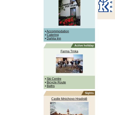
•
Accommodation
•
Catering
•
Dahlia Inn
Active holiday
Farma Trnka
•
Ski Centre
•
Bicycle Route
•
Baths
Sights
Castle Mnichovo Hradistě