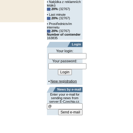
• Nabídka z reklamních
letáků
20%
(32767)
• Last minute
20%
(32767)
• Prostřednictvím
internetu
20%
(32767)
Number of contender
163835
Login
Your login:
Your password:
•
New registration
News by e-mail
Enter your e-mail for
sending news from
server E-Czechia.cz.