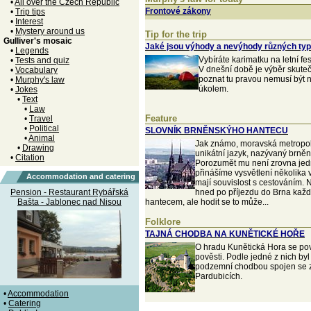
•
All over the Czech Republic
Frontové zákony
•
Trip tips
•
Interest
•
Mystery around us
Tip for the trip
Gulliver's mosaic
Jaké jsou výhody a nevýhody různých ty
•
Legends
Vybíráte karimatku na letní fe
•
Tests and quiz
V dnešní době je výběr skuteč
•
Vocabulary
poznat tu pravou nemusí být 
•
Murphy's law
úkolem.
•
Jokes
•
Text
•
Law
Feature
•
Travel
•
Political
SLOVNÍK BRNĚNSKÝHO HANTECU
•
Animal
Jak známo, moravská metropol
•
Drawing
unikátní jazyk, nazývaný brněn
•
Citation
Porozumět mu není zrovna jed
přinášíme vysvětlení několika 
Accommodation and catering
mají souvislost s cestováním. 
Pension - Restaurant Rybářská
hned po příjezdu do Brna každý
Bašta - Jablonec nad Nisou
hantecem, ale hodit se to může...
Folklore
TAJNÁ CHODBA NA KUNĚTICKÉ HOŘE
O hradu Kunětická Hora se pov
pověsti. Podle jedné z nich byl
podzemní chodbou spojen se
Pardubicích.
•
Accommodation
•
Catering