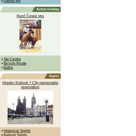
•
Dahlia Inn
Active holiday
Ranč Česká Ves
•
Ski Centre
•
Bicycle Route
•
Baths
Sights
Hradec Králové ? City memorable
reservation
•
Historical Sights
•
Natural Sights