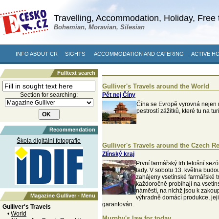
Travelling, Accommodation, Holiday, Free 
Bohemian, Moravian, Silesian
INFO ABOUT CR
SIGHTS
ACCOMMODATION AND CATERING
ACTIVE H
Fulltext search
Gulliver's Travels around the World
Section for searching:
Pět nej Číny
Čína se Evropě vyrovná nejen r
pestrostí zážitků, které tu na tur
Recommendation
Škola digitální fotografie
Gulliver's Travels around the Czech R
Zlínský kraj
První farmářský trh letošní sezó
tady. V sobotu 13. května budo
zahájeny vsetínské farmářské tr
každoročně probíhají na vsetí
náměstí, na nichž jsou k zakou
Magazine Gulliver - Menu
výhradně domácí produkce, jej
garantován.
Gulliver's Travels
•
World
Murphy's law for today