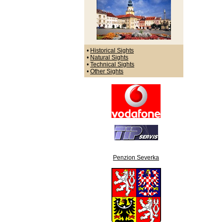
•
Historical Sights
•
Natural Sights
•
Technical Sights
•
Other Sights
Penzion Severka