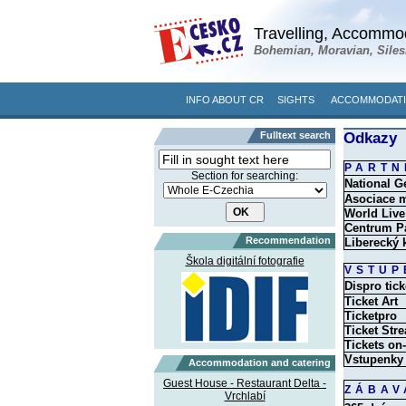
Travelling, Accommod
Bohemian, Moravian, Siles
INFO ABOUT CR
SIGHTS
ACCOMMODATI
Fulltext search
Odkazy
PARTN
Section for searching:
National G
Asociace m
World Live
Centrum P
Recommendation
Liberecký 
Škola digitální fotografie
VSTUP
Dispro tick
Ticket Art
Ticketpro
Ticket Str
Tickets on-
Vstupenky
Accommodation and catering
Guest House - Restaurant Delta -
ZÁBAV
Vrchlabí