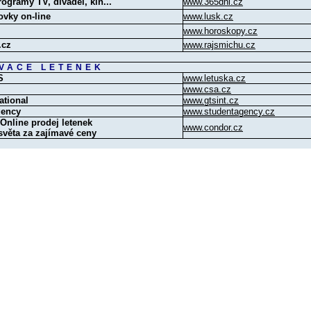
rogramy TV, divadel, kin...
www.365dni.cz
ovky on-line
www.lusk.cz
www.horoskopy.cz
.cz
www.rajsmichu.cz
VACE LETENEK
S
www.letuska.cz
www.csa.cz
ational
www.gtsint.cz
gency
www.studentagency.cz
nline prodej letenek
www.condor.cz
světa za zajímavé ceny