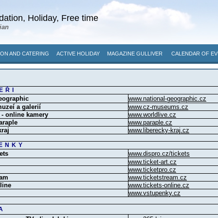
ation, Holiday, Free time
ian
ON AND CATERING
ACTIVE HOLIDAY
MAGAZINE GULLIVER
CALENDAR OF EV
EŘI
eographic
www.national-geographic.cz
uzeí a galerií
www.cz-museums.cz
 - online kamery
www.worldlive.cz
araple
www.paraple.cz
kraj
www.liberecky-kraj.cz
ENKY
ets
www.dispro.cz/tickets
www.ticket-art.cz
www.ticketpro.cz
eam
www.ticketstream.cz
line
www.tickets-online.cz
www.vstupenky.cz
A