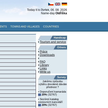
Today it is
čtvrtek
, 06. 08. 2026
Name-day
Oldřiška
ENTS
TOWNS AND VILLAGES
COUNTRIES
Handicap
•
Tourism and service
Others
•
Práce
•
Downloads
•
•
FAQ
•
Library
•
Links
•
Write us
Survey
Jakému způsobu
výběru dovolené dáváte
přednost ?
• Doporučení kamaráda
20%
(32767)
• Sezónní katalog
cestovních kanceláří
20%
(32767)