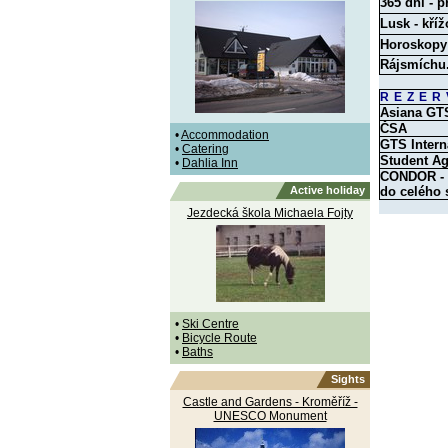
365 dní - p
Lusk - kříž
Horoskopy
Rájsmíchu
REZER
Asiana GT
ČSA
•
Accommodation
GTS Intern
•
Catering
Student A
•
Dahlia Inn
CONDOR - O
Active holiday
do celého 
Jezdecká škola Michaela Fojty
•
Ski Centre
•
Bicycle Route
•
Baths
Sights
Castle and Gardens - Kroměříž -
UNESCO Monument