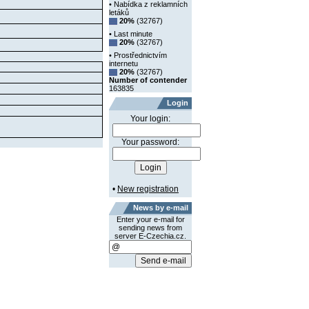
• Nabídka z reklamních
letáků
20%
(32767)
• Last minute
20%
(32767)
• Prostřednictvím
internetu
20%
(32767)
Number of contender
163835
Login
Your login:
Your password:
•
New registration
News by e-mail
Enter your e-mail for
sending news from
server E-Czechia.cz.