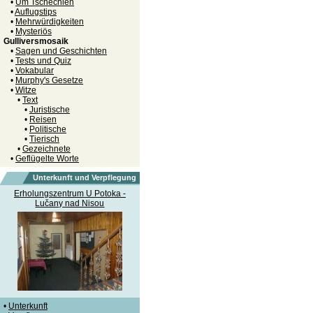
•
Um Tschechien
•
Auflugstips
•
Mehrwürdigkeiten
•
Mysteriös
Gulliversmosaik
•
Sagen und Geschichten
•
Tests und Quiz
•
Vokabular
•
Murphy's Gesetze
•
Witze
•
Text
•
Juristische
•
Reisen
•
Politische
•
Tierisch
•
Gezeichnete
•
Geflügelte Worte
Unterkunft und Verpflegung
Erholungszentrum U Potoka -
Lučany nad Nisou
•
Unterkunft