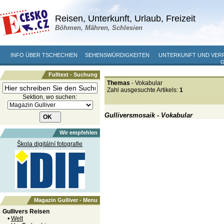
Reisen, Unterkunft, Urlaub, Freizeit
Böhmen, Mähren, Schlesien
INFO ÜBER TSCHECHIEN
SEHENSWÜRDIGKEITEN
UNTERKUNFT UND VER
Fulltext - Suchung
Themas
- Vokabular
Zahl ausgesuchte Artikels:
1
Sektion, wo suchen:
Gulliversmosaik - Vokabular
Wir empfehlen
Škola digitální fotografie
Magazin Gulliver - Menu
Gullivers Reisen
•
Welt