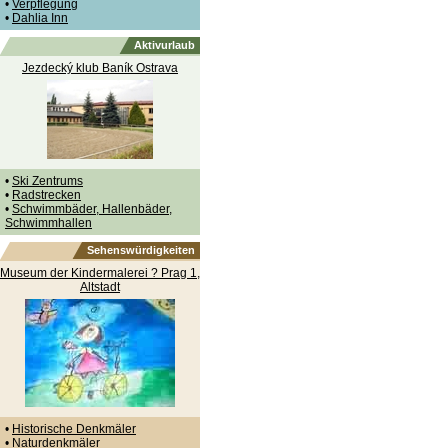
•
Verpflegung
•
Dahlia Inn
Aktivurlaub
Jezdecký klub Baník Ostrava
•
Ski Zentrums
•
Radstrecken
•
Schwimmbäder, Hallenbäder,
Schwimmhallen
Sehenswürdigkeiten
Museum der Kindermalerei ? Prag 1,
Altstadt
•
Historische Denkmäler
•
Naturdenkmäler