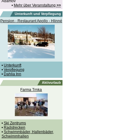
Adamov
•
Mehr über Veranstaltung
>>
Unterkunft und Verpflegung
Pension - Restaurant Apollo - Hlinné
•
Unterkunft
•
Verpflegung
•
Dahlia Inn
Aktivurlaub
Farma Trnka
•
Ski Zentrums
•
Radstrecken
•
Schwimmbäder, Hallenbäder,
Schwimmhallen