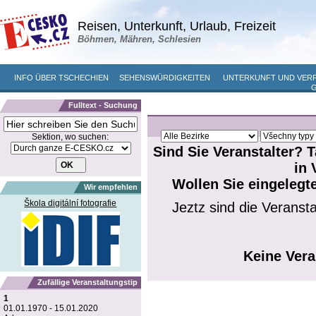
Reisen, Unterkunft, Urlaub, Freizeit
Böhmen, Mähren, Schlesien
INFO ÜBER TSCHECHIEN
SEHENSWÜRDIGKEITEN
UNTERKUNFT UND VER
Fulltext - Suchung
Sektion, wo suchen:
Sind Sie Veranstalter? 
in 
Wollen Sie eingelegt
Wir empfehlen
Škola digitální fotografie
Jeztz sind die Veranst
Keine Ver
Zufällige Veranstaltungstip
1
01.01.1970 - 15.01.2020