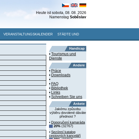
Heute ist
sobota
, 08. 08. 2026
Namenstag
Soběslav
VERANSTALTUNGSKALENDER
STÄDTE UND
Handicap
•
Tourismus und
Dienste
Andere
•
Práce
•
Downloads
•
•
FAQ
•
Bibliothek
•
Links
•
Schreiben Sie uns
Ankete
Jakému způsobu
výběru dovolené dáváte
přednost ?
•
Doporučení kamaráda
20%
(32767)
•
Sezónní katalog
cestovních kanceláří