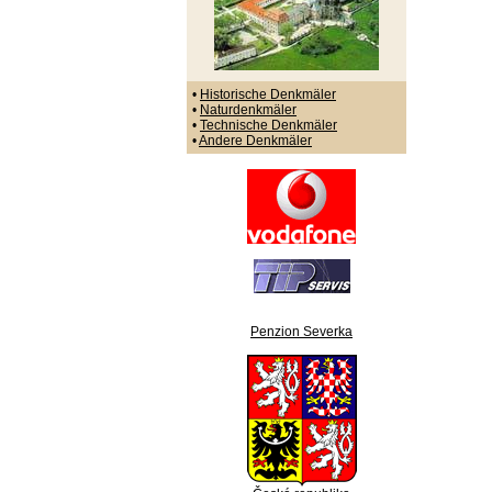
•
Historische Denkmäler
•
Naturdenkmäler
•
Technische Denkmäler
•
Andere Denkmäler
Penzion Severka