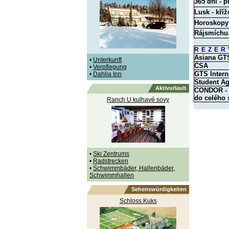
365 dní - p
Lusk - kříž
Horoskopy
Rájsmíchu
REZER
Asiana GT
•
Unterkunft
ČSA
•
Verpflegung
GTS Intern
•
Dahlia Inn
Student A
Aktivurlaub
CONDOR - O
do celého 
Ranch U kulhavé sovy
•
Ski Zentrums
•
Radstrecken
•
Schwimmbäder, Hallenbäder,
Schwimmhallen
Sehenswürdigkeiten
Schloss Kuks