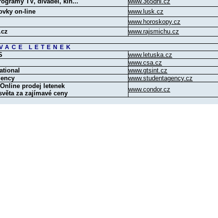
rogramy TV, divadel, kin...
www.365dni.cz
ovky on-line
www.lusk.cz
www.horoskopy.cz
.cz
www.rajsmichu.cz
VACE LETENEK
S
www.letuska.cz
www.csa.cz
ational
www.gtsint.cz
gency
www.studentagency.cz
nline prodej letenek
www.condor.cz
světa za zajímavé ceny