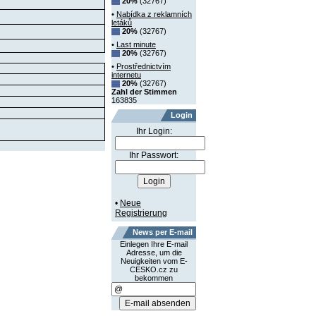
20%
(32767)
•
Nabídka z reklamních
letáků
20%
(32767)
•
Last minute
20%
(32767)
•
Prostřednictvím
internetu
20%
(32767)
Zahl der Stimmen
163835
Login
Ihr Login:
Ihr Passwort:
•
Neue
Registrierung
News per E-mail
Einlegen Ihre E-mail
Adresse, um die
Neuigkeiten vom E-
CESKO.cz zu
bekommen