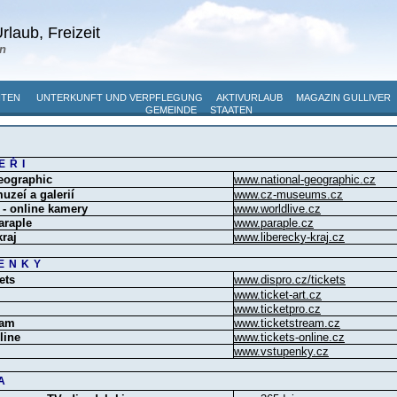
rlaub, Freizeit
n
ITEN
UNTERKUNFT UND VERPFLEGUNG
AKTIVURLAUB
MAGAZIN GULLIVER
GEMEINDE
STAATEN
EŘI
eographic
www.national-geographic.cz
uzeí a galerií
www.cz-museums.cz
 - online kamery
www.worldlive.cz
araple
www.paraple.cz
kraj
www.liberecky-kraj.cz
ENKY
ets
www.dispro.cz/tickets
www.ticket-art.cz
www.ticketpro.cz
eam
www.ticketstream.cz
line
www.tickets-online.cz
www.vstupenky.cz
A