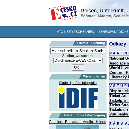
Reisen, Unterkunft, U
Böhmen, Mähren, Schlesie
INFO ÜBER TSCHECHIEN
SEHENSWÜRDIGKE
Fulltext - Suchung
Odkazy
PARTN
Sektion, wo suchen:
National G
Asociace m
World Live
Centrum P
Wir empfehlen
Liberecký 
Škola digitální fotografie
VSTUP
Dispro tick
Ticket Art
Ticketpro
Ticket Str
Tickets on-
Vstupenky
Unterkunft und Verpflegung
Pension - Restaurant Apollo - Hlinné
ZÁBAV