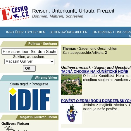
Reisen, Unterkunft, Urlaub, Freizeit
Böhmen, Mähren, Schlesien
INFO ÜBER TSCHECHIEN
SEHENSWÜRDIGKEITEN
UNTERKUNFT UND VER
Fulltext - Suchung
Themas
- Sagen und Geschichten
Zahl ausgesuchte Artikels:
2
Sektion, wo suchen:
Gulliversmosaik - Sagen und Geschic
TAJNÁ CHODBA NA KUNĚTICKÉ HOŘE
O hradu Kunětická Hora se p
Wir empfehlen
chodbou spojen se zámkem v 
Škola digitální fotografie
POVĚST O ERBU RODU DOBRZENSKÝC
Jedním z majitelů zámku v C
vztahuje naše pověst.
Magazin Gulliver - Menu
Gullivers Reisen
•
Welt