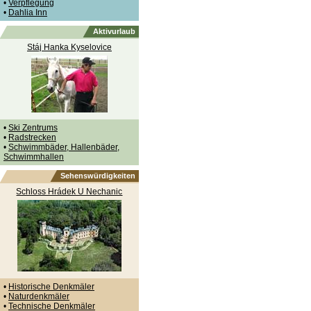
•
Verpflegung
•
Dahlia Inn
Aktivurlaub
Stáj Hanka Kyselovice
•
Ski Zentrums
•
Radstrecken
•
Schwimmbäder, Hallenbäder,
Schwimmhallen
Sehenswürdigkeiten
Schloss Hrádek U Nechanic
•
Historische Denkmäler
•
Naturdenkmäler
•
Technische Denkmäler