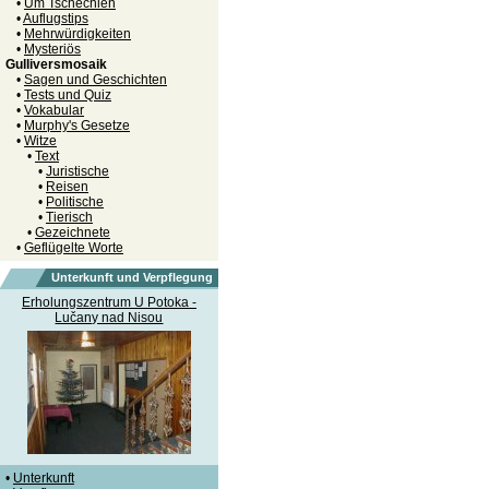
•
Um Tschechien
•
Auflugstips
•
Mehrwürdigkeiten
•
Mysteriös
Gulliversmosaik
•
Sagen und Geschichten
•
Tests und Quiz
•
Vokabular
•
Murphy's Gesetze
•
Witze
•
Text
•
Juristische
•
Reisen
•
Politische
•
Tierisch
•
Gezeichnete
•
Geflügelte Worte
Unterkunft und Verpflegung
Erholungszentrum U Potoka -
Lučany nad Nisou
•
Unterkunft