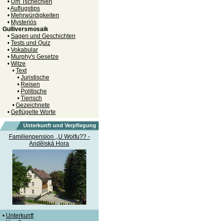
•
Um Tschechien
•
Auflugstips
•
Mehrwürdigkeiten
•
Mysteriös
Gulliversmosaik
•
Sagen und Geschichten
•
Tests und Quiz
•
Vokabular
•
Murphy's Gesetze
•
Witze
•
Text
•
Juristische
•
Reisen
•
Politische
•
Tierisch
•
Gezeichnete
•
Geflügelte Worte
Unterkunft und Verpflegung
Familienpension ,,U Wolfu?? -
Andělská Hora
•
Unterkunft