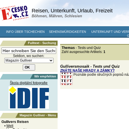
Reisen, Unterkunft, Urlaub, Freizeit
Böhmen, Mähren, Schlesien
INFO ÜBER TSCHECHIEN
SEHENSWÜRDIGKEITEN
UNTERKUNFT UND VER
Fulltext - Suchung
Themas
- Tests und Quiz
Zahl ausgesuchte Artikels:
1
Sektion, wo suchen:
Gulliversmosaik - Tests und Quiz
ZNÁTE NAŠE HRADY A ZÁMKY?
Poznáte podle stručných popisů n
Wir empfehlen
Škola digitální fotografie
Magazin Gulliver - Menu
Gullivers Reisen
•
Welt