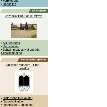
•
Verpflegung
•
Dahlia Inn
Aktivurlaub
Jezdecký klub Baník Ostrava
•
Ski Zentrums
•
Radstrecken
•
Schwimmbäder, Hallenbäder,
Schwimmhallen
Sehenswürdigkeiten
Jüdisches Museum ? Prag 1,
Josefov
•
Historische Denkmäler
•
Naturdenkmäler
•
Technische Denkmäler