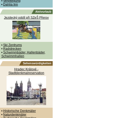
•
Verpflegung
•
Dahlia Inn
Aktivurlaub
Jezdecký oddíl při SZeŠ Přerov
•
Ski Zentrums
•
Radstrecken
•
Schwimmbäder, Hallenbäder,
Schwimmhallen
Sehenswürdigkeiten
Hradec Králové -
Stadtdenkmalreservation
•
Historische Denkmäler
•
Naturdenkmäler