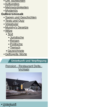
•
Um Tschechien
•
Auflugstips
•
Mehrwürdigkeiten
•
Mysteriös
Gulliversmosaik
•
Sagen und Geschichten
•
Tests und Quiz
•
Vokabular
•
Murphy's Gesetze
•
Witze
•
Text
•
Juristische
•
Reisen
•
Politische
•
Tierisch
•
Gezeichnete
•
Geflügelte Worte
Unterkunft und Verpflegung
Pension - Restaurant Delta -
Vrchlabí
•
Unterkunft