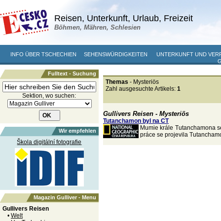
Reisen, Unterkunft, Urlaub, Freizeit
Böhmen, Mähren, Schlesien
INFO ÜBER TSCHECHIEN
SEHENSWÜRDIGKEITEN
UNTERKUNFT UND VER
Fulltext - Suchung
Themas
- Mysteriös
Zahl ausgesuchte Artikels:
1
Sektion, wo suchen:
Gullivers Reisen - Mysteriös
Tutanchamon byl na CT
Mumie krále Tutanchamona se 
Wir empfehlen
práce se projevila Tutancham
Škola digitální fotografie
Magazin Gulliver - Menu
Gullivers Reisen
•
Welt