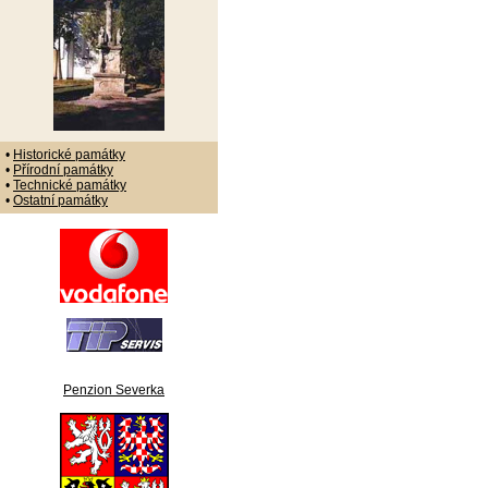
•
Historické památky
•
Přírodní památky
•
Technické památky
•
Ostatní památky
Penzion Severka