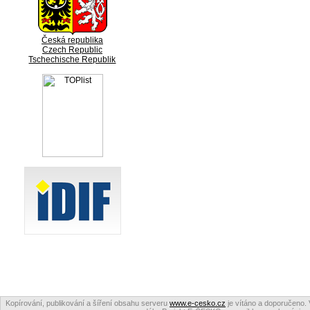
Česká republika
Czech Republic
Tschechische Republik
Kopírování, publikování a šíření obsahu serveru
www.e-cesko.cz
je vítáno a doporučeno. 