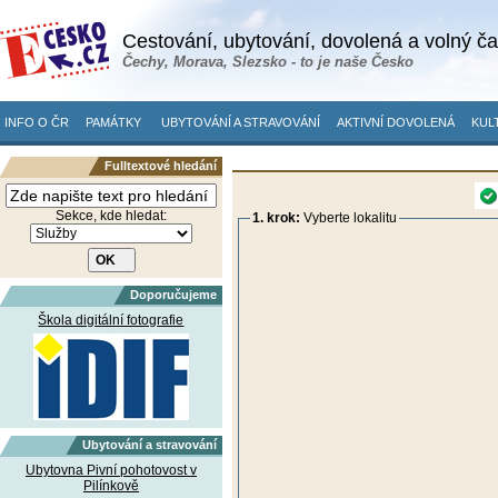
Cestování, ubytování, dovolená a volný č
Čechy, Morava, Slezsko - to je naše Česko
INFO O ČR
PAMÁTKY
UBYTOVÁNÍ A STRAVOVÁNÍ
AKTIVNÍ DOVOLENÁ
KUL
Fulltextové hledání
Sekce, kde hledat:
1. krok:
Vyberte lokalitu
Doporučujeme
Škola digitální fotografie
Ubytování a stravování
Ubytovna Pivní pohotovost v
Pilínkově