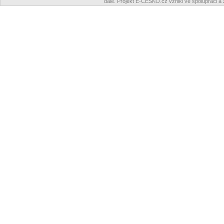
dále. Projekt E-ČESKO.cz vznikl ve spolupráci a 