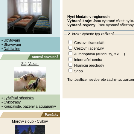
Nyní hledáte v regionech
Vybrané kraje:
Jsou vybrané všechny kr
Vybrané regiony:
Jsou vybrané všechny 
2. krok:
Vyberte typ zařízení
•
Ubytování
Cestovní kanceláře
•
Stravování
Cestovní agentury
•
Dahlia Inn
Autodoprava (autobusy, taxi….)
Aktivní dovolená
Informační centra
Stáj Vazan
Hraniční přechody
Shop
Tip:
Jestliže nevyberete žádný typ zařízen
•
Lyžařská střediska
•
Cyklotrasy
•
Koupaliště, bazény a aquaparky
Památky
Morový sloup - Cvikov