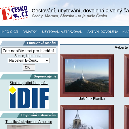
Cestování, ubytování, dovolená a volný č
Čechy, Morava, Slezsko - to je naše Česko
INFO O ČR
PAMÁTKY
UBYTOVÁNÍ A STRAVOVÁNÍ
AKTIVNÍ DOVOLENÁ
KUL
Fulltextové hledání
Vyberte 
Sekce, kde hledat:
Doporučujeme
Škola digitální fotografie
Ještěd z Blaníku
Ubytování a stravování
Turistická ubytovna - Arnoltice