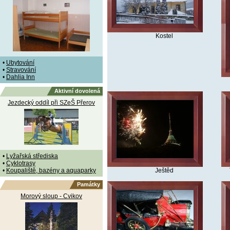
Kostel
•
Ubytování
•
Stravování
•
Dahlia Inn
Aktivní dovolená
Jezdecký oddíl při SZeŠ Přerov
•
Lyžařská střediska
•
Cyklotrasy
•
Koupaliště, bazény a aquaparky
Ještěd
Památky
Morový sloup - Cvikov