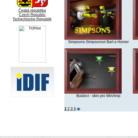
Česká republika
Czech Republic
Tschechische Republik
Simpsons-Simpsonovi Bart a Homer
Bulánci - skin pro WinAmp
1
2
3
4