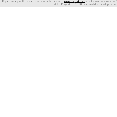
Kopírování, publikování a šíření obsahu serveru
www.e-cesko.cz
je vítáno a doporučeno. 
dále. Projekt E-ČESKO.cz vznikl ve spolupráci a 