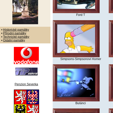
Ford T
•
Historické památky
•
Přírodní památky
•
Technické památky
•
Ostatní památky
Simpsons-Simpsonovi Homer
Penzion Severka
Bulánci