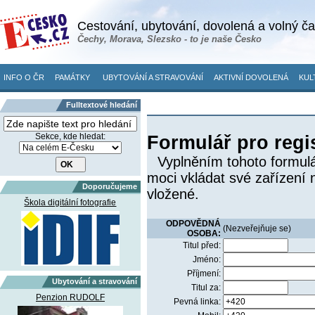
Cestování, ubytování, dovolená a volný č
Čechy, Morava, Slezsko - to je naše Česko
INFO O ČR
PAMÁTKY
UBYTOVÁNÍ A STRAVOVÁNÍ
AKTIVNÍ DOVOLENÁ
KUL
Fulltextové hledání
Sekce, kde hledat:
Formulář pro regi
Vyplněním tohoto formulá
moci vkládat své zařízení 
Doporučujeme
vložené.
Škola digitální fotografie
ODPOVĚDNÁ
(Nezveřejňuje se)
OSOBA:
Titul před:
Jméno:
Příjmení:
Ubytování a stravování
Titul za:
Penzion RUDOLF
Pevná linka: