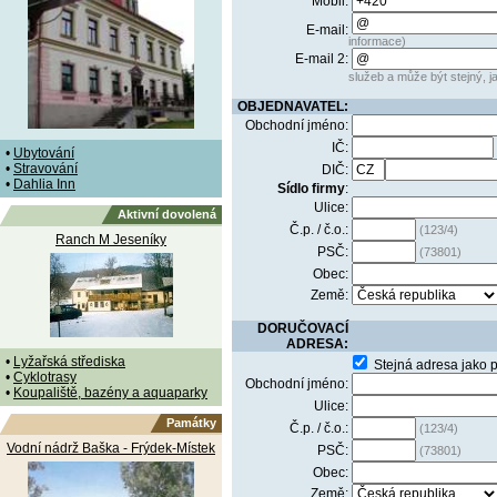
Mobil:
E-mail:
informace)
E-mail 2:
služeb a může být stejný, ja
OBJEDNAVATEL:
Obchodní jméno:
IČ:
•
Ubytování
•
Stravování
DIČ:
•
Dahlia Inn
Sídlo firmy
:
Ulice:
Aktivní dovolená
Č.p. / č.o.:
(123/4)
Ranch M Jeseníky
PSČ:
(73801)
Obec:
Země:
DORUČOVACÍ
ADRESA:
•
Lyžařská střediska
Stejná adresa jako 
•
Cyklotrasy
Obchodní jméno:
•
Koupaliště, bazény a aquaparky
Ulice:
Památky
Č.p. / č.o.:
(123/4)
Vodní nádrž Baška - Frýdek-Místek
PSČ:
(73801)
Obec:
Země: