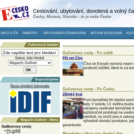
Cestování, ubytování, dovolená a volný č
Čechy, Morava, Slezsko - to je naše Česko
INFO O ČR
PAMÁTKY
UBYTOVÁNÍ A STRAVOVÁNÍ
AKTIVNÍ DOVOLENÁ
KULT
Fulltextové hledání
Guliverovy cesty - Po světě
Sekce, kde hledat:
Pět nej Číny
Čína se Evropě vyrovná nejen r
pestrostí zážitků, které tu na tur
Doporučujeme
Škola digitální fotografie
Guliverovy cesty - Po Česku
Zlínský kraj
První farmářský trh letošní sezó
tady. V sobotu 13. května budo
zahájeny vsetínské farmářské tr
každoročně probíhají na vsetí
náměstí, na nichž jsou k zakou
Magazín Gulliver - Menu
výhradně domácí produkce, jej
garantován.
Gulliverovy cesty
•
Po světě
Murphyho zákon pro dnešní den