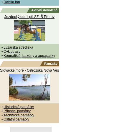
•
Dahlia Inn
Aktivní dovolená
Jezdecký oddíl při SZeŠ Přerov
•
Lyžařská střediska
•
Cyklotrasy
•
Koupaliště, bazény a aquaparky
Památky
Slovácké moře - Ostrožská Nová Ves
•
Historické památky
•
Přírodní památky
•
Technické památky
•
Ostatní památky