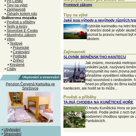
•
Po Česku
Frontové zákony
•
Tipy na výlet
•
Zajímavosti
•
Záhady kolem nás
Tipy na výlet
Gulliverova mozaika
Jaké jsou výhody a nevýhody různých ty
•
Pověsti a příběhy
Vybíráte karimatku na letní fe
•
Testy a kvízy
V dnešní době je výběr skuteč
•
Slovníček E-Česko
poznat tu pravou nemusí být 
•
Murphyho zákony
úkolem.
•
Vtipy
•
Textové
•
Právnické
Zajímavosti
•
Cestování
•
Politické
SLOVNÍK BRNĚNSKÝHO HANTECU
•
Zvířecí
Jak známo, moravská metropol
•
Kreslené
unikátní jazyk, nazývaný brněn
•
Citáty
Porozumět mu není zrovna jed
přinášíme vysvětlení několika 
Ubytování a stravování
mají souvislost s cestováním. 
Penzion Červená Karkulka ve
hned po příjezdu do Brna každý
Smržovce
hantecem, ale hodit se to může...
Pověsti a příběhy
TAJNÁ CHODBA NA KUNĚTICKÉ HOŘE
O hradu Kunětická Hora se pov
pověsti. Podle jedné z nich byl
podzemní chodbou spojen se
Pardubicích.
•
Ubytování
•
Stravování