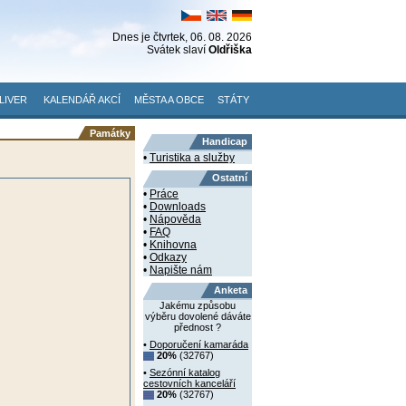
Dnes je
čtvrtek
, 06. 08. 2026
Svátek slaví
Oldřiška
LIVER
KALENDÁŘ AKCÍ
MĚSTA A OBCE
STÁTY
Památky
Handicap
•
Turistika a služby
Ostatní
•
Práce
•
Downloads
•
Nápověda
•
FAQ
•
Knihovna
•
Odkazy
•
Napište nám
Anketa
Jakému způsobu
výběru dovolené dáváte
přednost ?
•
Doporučení kamaráda
20%
(32767)
•
Sezónní katalog
cestovních kanceláří
20%
(32767)