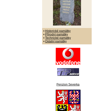
•
Historické památky
•
Přírodní památky
•
Technické památky
•
Ostatní památky
Penzion Severka