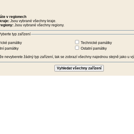
áte v regionech
kraje:
Jsou vybrané všechny kraje.
regiony:
Jsou vybrané všechny regiony.
yberte typ zařízení
rické památky
Technické památky
dní památky
Ostatní památky
iže nevyberete žádný typ zařízení, tak se zobrazí všechny najednou stejně jako u výb