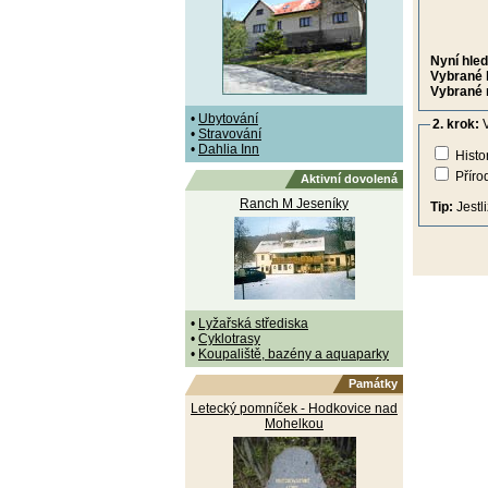
Nyní hled
Vybrané 
Vybrané 
•
Ubytování
2. krok:
V
•
Stravování
•
Dahlia Inn
Histo
Příro
Aktivní dovolená
Ranch M Jeseníky
Tip:
Jestl
•
Lyžařská střediska
•
Cyklotrasy
•
Koupaliště, bazény a aquaparky
Památky
Letecký pomníček - Hodkovice nad
Mohelkou