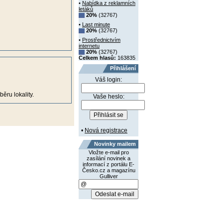
•
Nabídka z reklamních
letáků
20%
(32767)
•
Last minute
20%
(32767)
•
Prostřednictvím
internetu
20%
(32767)
Celkem hlasů:
163835
Přihlášení
Váš login:
ěru lokality.
Vaše heslo:
•
Nová registrace
Novinky mailem
Vložte e-mail pro
zasílání novinek a
informací z portálu E-
Česko.cz a magazínu
Gulliver