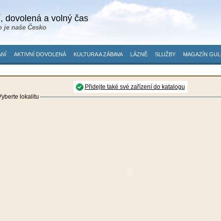
, dovolená a volný čas
o je naše Česko
NÍ
AKTIVNÍ DOVOLENÁ
KULTURA A ZÁBAVA
LÁZNĚ
SLUŽBY
MAGAZÍN GUL
Přidejte také své zařízení do katalogu
yberte lokalitu