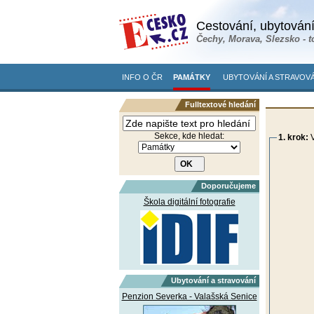
Cestování, ubytování
Čechy, Morava, Slezsko - t
INFO O ČR
PAMÁTKY
UBYTOVÁNÍ A STRAVOVÁ
Fulltextové hledání
Sekce, kde hledat:
1. krok:
V
Doporučujeme
Škola digitální fotografie
Ubytování a stravování
Penzion Severka - Valašská Senice