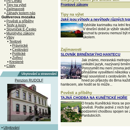
•
Po Česku
Frontové zákony
•
Tipy na výlet
•
Zajímavosti
•
Záhady kolem nás
Tipy na výlet
Gulliverova mozaika
Jaké jsou výhody a nevýhody různých ty
•
Pověsti a příběhy
Vybíráte karimatku na letní fe
•
Testy a kvízy
V dnešní době je výběr skuteč
•
Slovníček E-Česko
poznat tu pravou nemusí být 
•
Murphyho zákony
úkolem.
•
Vtipy
•
Textové
•
Právnické
Zajímavosti
•
Cestování
•
Politické
SLOVNÍK BRNĚNSKÝHO HANTECU
•
Zvířecí
Jak známo, moravská metropol
•
Kreslené
unikátní jazyk, nazývaný brněn
•
Citáty
Porozumět mu není zrovna jed
přinášíme vysvětlení několika 
Ubytování a stravování
mají souvislost s cestováním. 
Penzion RUDOLF
hned po příjezdu do Brna každý
hantecem, ale hodit se to může...
Pověsti a příběhy
TAJNÁ CHODBA NA KUNĚTICKÉ HOŘE
O hradu Kunětická Hora se pov
pověsti. Podle jedné z nich byl
podzemní chodbou spojen se
Pardubicích.
•
Ubytování