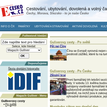
Cestování, ubytování, dovolená a volný č
Čechy, Morava, Slezsko - to je naše Česko
INFO O ČR
PAMÁTKY
UBYTOVÁNÍ A STRAVOVÁNÍ
AKTIVNÍ DOVOLENÁ
KULT
Fulltextové hledání
Guliverovy cesty - Po světě
Sekce, kde hledat:
Pět nej Číny
Čína se Evropě vyrovná nejen r
pestrostí zážitků, které tu na tur
Doporučujeme
Škola digitální fotografie
Guliverovy cesty - Po Česku
Zlínský kraj
První farmářský trh letošní sezó
tady. V sobotu 13. května budo
zahájeny vsetínské farmářské tr
každoročně probíhají na vsetí
náměstí, na nichž jsou k zakou
Magazín Gulliver - Menu
výhradně domácí produkce, jej
garantován.
Gulliverovy cesty
•
Po světě
Murphyho zákon pro dnešní den