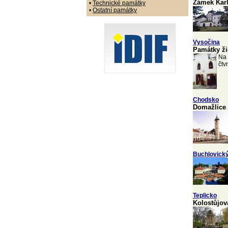
Zámek Kar
•
Technické památky
•
Ostatní památky
Vysočina
Památky ži
Na 
čtv
Chodsko
Domažlice
Buchlovick
Teplicko
Kolostůjov