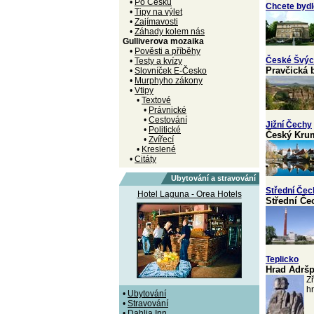
•
Po Česku
Chcete bydl
•
Tipy na výlet
•
Zajímavosti
•
Záhady kolem nás
Gulliverova mozaika
•
Pověsti a příběhy
České Švýc
•
Testy a kvízy
Pravčická 
•
Slovníček E-Česko
•
Murphyho zákony
•
Vtipy
•
Textové
•
Právnické
•
Cestování
Jižní Čechy
•
Politické
Český Kruml
•
Zvířecí
•
Kreslené
•
Citáty
Ubytování a stravování
Střední Čec
Hotel Laguna - Orea Hotels
Střední Če
Teplicko
Hrad Adrš
Z
hr
•
Ubytování
•
Stravování
•
Dahlia Inn