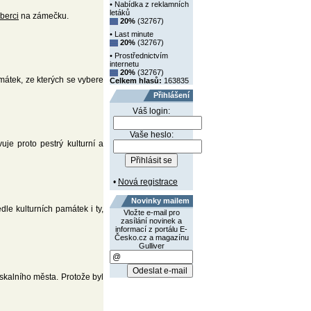
• Nabídka z reklamních
letáků
berci
na zámečku.
20%
(32767)
• Last minute
20%
(32767)
• Prostřednictvím
internetu
20%
(32767)
átek, ze kterých se vybere
Celkem hlasů:
163835
Přihlášení
Váš login:
Vaše heslo:
je proto pestrý kulturní a
•
Nová registrace
Novinky mailem
dle kulturních památek i ty,
Vložte e-mail pro
zasílání novinek a
informací z portálu E-
Česko.cz a magazínu
Gulliver
skalního města. Protože byl