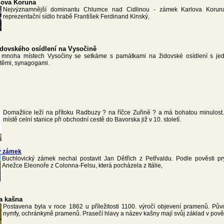
lova Koruna
Nejvýznamnější dominantu Chlumce nad Cidlinou - zámek Karlova Koruna
reprezentační sídlo hrabě František Ferdinand Kinský,
dovského osídlení na Vysočině
mnoha místech Vysočiny se setkáme s památkami na židovské osídlení s jed
rtěmi, synagogami.
Domažlice leží na přítoku Radbuzy ? na říčce Zuřině ? a má bohatou minulost
místě celní stanice při obchodní cestě do Bavorska již v 10. století.
ý zámek
Buchlovický zámek nechal postavit Jan Dětřich z Petřvaldu. Podle pověsti p
Anežce Eleonoře z Colonna-Felsu, která pocházela z Itálie,
a kašna
Postavena byla v roce 1862 u příležitosti 1100. výročí objevení pramenů. P
nymfy, ochránkyně pramenů. Prasečí hlavy a název kašny mají svůj základ v pově