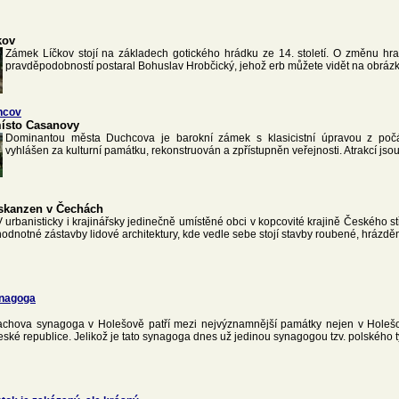
kov
Zámek Líčkov stojí na základech gotického hrádku ze 14. století. O změnu hr
pravděpodobností postaral Bohuslav Hrobčický, jehož erb můžete vidět na obráz
hcov
ísto Casanovy
Dominantou města Duchcova je barokní zámek s klasicistní úpravou z počá
vyhlášen za kulturní památku, rekonstruován a zpřístupněn veřejnosti. Atrakcí jsou 
skanzen v Čechách
V urbanisticky i krajinářsky jedinečně umístěné obci v kopcovité krajině Českého s
hodnotné zástavby lidové architektury, kde vedle sebe stojí stavby roubené, hrázdě
nagoga
chova synagoga v Holešově patří mezi nejvýznamnější památky nejen v Holešov
ské republice. Jelikož je tato synagoga dnes už jedinou synagogou tzv. polského t