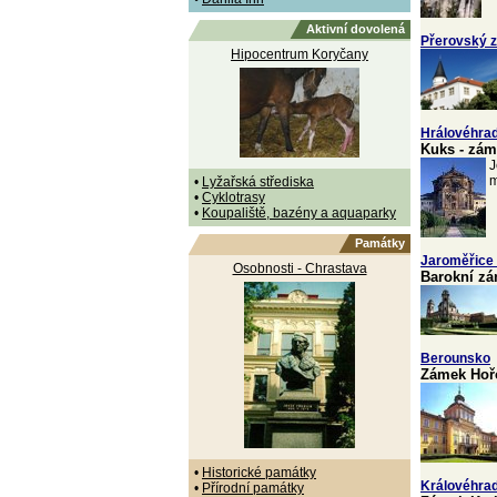
Aktivní dovolená
Přerovský 
Hipocentrum Koryčany
Hrálovéhra
Kuks - zám
J
m
•
Lyžařská střediska
•
Cyklotrasy
•
Koupaliště, bazény a aquaparky
Památky
Jaroměřice
Osobnosti - Chrastava
Barokní z
Berounsko
Zámek Hoř
•
Historické památky
Královéhra
•
Přírodní památky