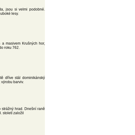
a, jsou si velmi podobné.
luboké lesy.
m a masivem Krušných hor,
do roku 762.
ě dříve stál dominikánský
 výrobu barviv.
o strážný hrad. Dnešní raně
století založil