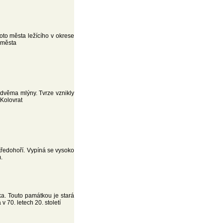
oto města ležícího v okrese
 města
dvěma mlýny. Tvrze vznikly
 Kolovrat
tředohoří. Vypíná se vysoko
.
a. Touto památkou je stará
 70. letech 20. století