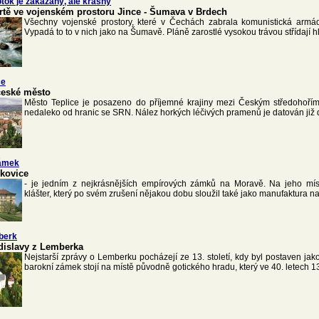
tok je zakázaný, ale krásný
rtě ve vojenském prostoru Jince - Šumava v Brdech
Všechny vojenské prostory, které v Čechách zabrala komunistická armád
Vypadá to to v nich jako na Šumavě. Pláně zarostlé vysokou trávou střídají h
ce
české město
Město Teplice je posazeno do příjemné krajiny mezi Českým středohoří
nedaleko od hranic se SRN. Nález horkých léčivých pramenů je datován již 
ámek
kovice
- je jedním z nejkrásnějších empírových zámků na Moravě. Na jeho míst
klášter, který po svém zrušení nějakou dobu sloužil také jako manufaktura na
berk
Zdislavy z Lemberka
Nejstarší zprávy o Lemberku pocházejí ze 13. století, kdy byl postaven jak
barokní zámek stojí na místě původně gotického hradu, který ve 40. letech 13. 