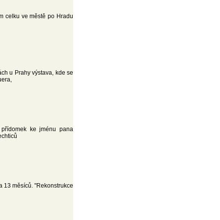
ním celku ve městě po Hradu
ch u Prahy výstava, kde se
uera,
o přídomek ke jménu pana
echticů
la 13 měsíců. "Rekonstrukce