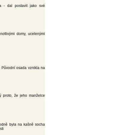
 - dal postavit jako své
notlivými domy, ucelenými
. Původní osada vznikla na
rý proto, že jeho manželce
ůvodně byla na kašně socha
sti