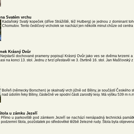
 na Svatém vrchu
Kadaňský Svatý kopeček (dříve Strážiště, též Hutberg) je jednou z dominant toh
Chomutov. Tento čedičový vrcholek se nachází jen několik minut chůze od centra
mek Krásný Dvůr
Nejstarší dochované prameny popisují Krásný Dvůr jako ves se dvěma tvrzemi a 
asi na konci 13. stol. Jednu z tvrzí přestavěl ve 3. čtvrtině 16. stol. Jan Mašťovský z
ň
Bořeň (německy Borschen) je skalnatý vrch jižně od Bíliny, je součástí Českého s
nad údolím řeky Bíliny, částečně ve spodní části zarostlý lesy. Má výšku 539 m n.m
štola u zámku Jezeří
Přímo u parkoviště pod zámkem Jezeří se nachází nenápadná technická památk
podzemní štola, pozůstatek po středověké těžbě železné rudy. Štola byla objevena v