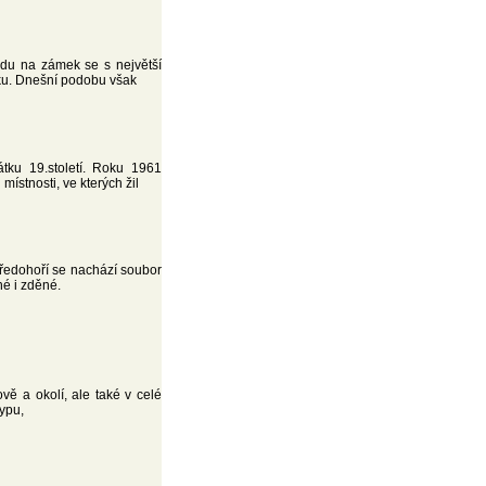
adu na zámek se s největší
ku. Dnešní podobu však
tku 19.století. Roku 1961
místnosti, ve kterých žil
tředohoří se nachází soubor
né i zděné.
ě a okolí, ale také v celé
ypu,