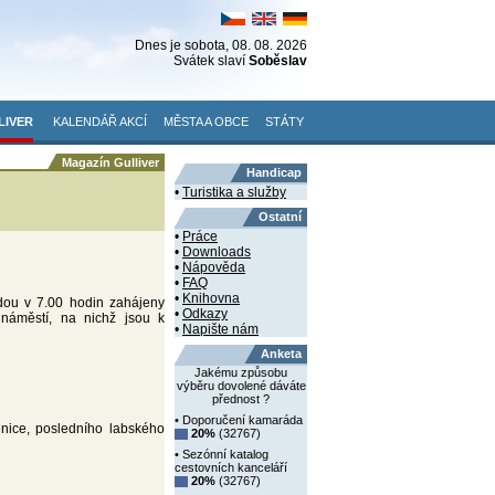
Dnes je
sobota
, 08. 08. 2026
Svátek slaví
Soběslav
LIVER
KALENDÁŘ AKCÍ
MĚSTA A OBCE
STÁTY
Magazín Gulliver
Handicap
•
Turistika a služby
Ostatní
•
Práce
•
Downloads
•
Nápověda
•
FAQ
•
Knihovna
udou v 7.00 hodin zahájeny
•
Odkazy
 náměstí, na nichž jsou k
•
Napište nám
Anketa
Jakému způsobu
výběru dovolené dáváte
přednost ?
• Doporučení kamaráda
ice, posledního labského
20%
(32767)
• Sezónní katalog
cestovních kanceláří
20%
(32767)