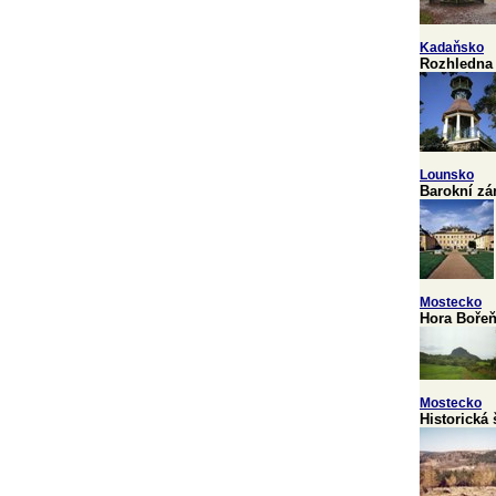
Kadaňsko
Rozhledna
Lounsko
Barokní zá
Mostecko
Hora Boře
Mostecko
Historická 