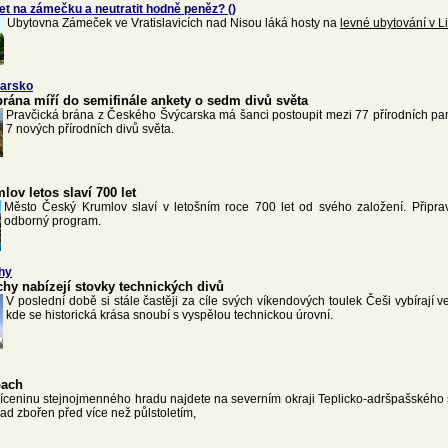
et na zámečku a neutratit hodně peněz? ()
Ubytovna Zámeček ve Vratislavicích nad Nisou láká hosty na
levné ubytování v Li
arsko
brána míří do semifinále ankety o sedm divů světa
Pravčická brána z Českého Švýcarska má šanci postoupit mezi 77 přírodních pam
7 nových přírodních divů světa.
ov letos slaví 700 let
Město Český Krumlov slaví v letošním roce 700 let od svého založení. Připravu
odborný program.
hy
chy nabízejí stovky technických divů
V poslední době si stále častěji za cíle svých víkendových toulek Češi vybírají ve
kde se historická krása snoubí s vyspělou technickou úrovní.
pach
říceninu stejnojmenného hradu najdete na severním okraji Teplicko-adršpašského 
ad zbořen před více než půlstoletím,