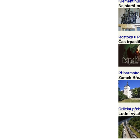
Klementin
Nejstarší 
Roztoky u P
Čas trpaslí
Příbramsko
Zámek Bře
Orlická pře
Lodní výta