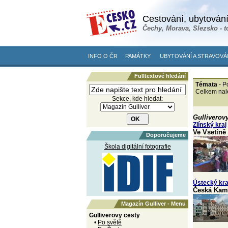
Cestování, ubytování
Čechy, Morava, Slezsko - t
INFO O ČR
PAMÁTKY
UBYTOVÁNÍ A STRAVOVÁ
Fulltextové hledání
Témata
- P
Celkem nal
Sekce, kde hledat:
Gulliverov
Zlínský kraj
Ve Vsetíně 
Doporučujeme
Škola digitální fotografie
Ústecký kra
Česká Kame
Magazín Gulliver - Menu
Gulliverovy cesty
•
Po světě