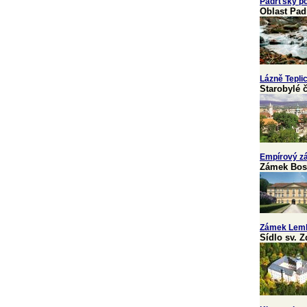
Padrťský po
Oblast Pad
Lázně Tepli
Starobylé 
Empírový z
Zámek Bos
Zámek Lem
Sídlo sv. 