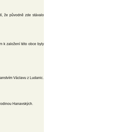
dí, že původně zde stávalo
 k založení této obce byly
 panstvím Václavu z Ludanic.
 rodinou Hanavských.