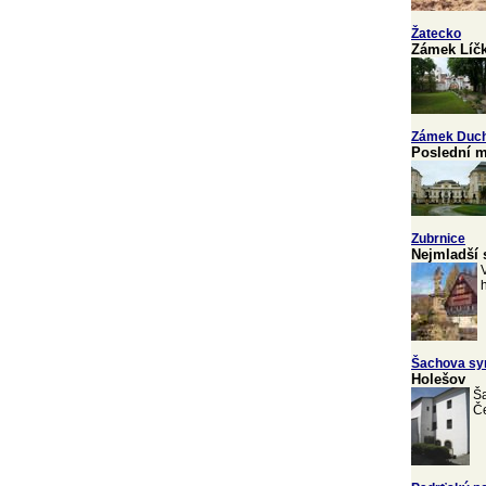
Žatecko
Zámek Líč
Zámek Duc
Poslední m
Zubrnice
Nejmladší 
Šachova sy
Holešov
Ša
Če