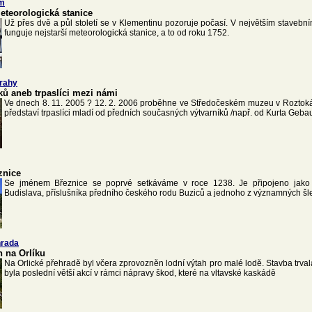
um
meteorologická stanice
Už přes dvě a půl století se v Klementinu pozoruje počasí. V největším staveb
funguje nejstarší meteorologická stanice, a to od roku 1752.
rahy
ků aneb trpaslíci mezi námi
Ve dnech 8. 11. 2005 ? 12. 2. 2006 proběhne ve Středočeském muzeu v Roztoká
představí trpaslíci mladí od předních současných výtvarníků /např. od Kurta Geba
znice
Se jménem Březnice se poprvé setkáváme v roce 1238. Je připojeno jak
Budislava, příslušníka předního českého rodu Buziců a jednoho z významných šl
hrada
h na Orlíku
Na Orlické přehradě byl včera zprovozněn lodní výtah pro malé lodě. Stavba trva
byla poslední větší akcí v rámci nápravy škod, které na vltavské kaskádě