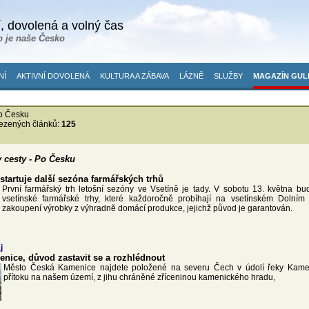
, dovolená a volný čas
o je naše Česko
NÍ
AKTIVNÍ DOVOLENÁ
KULTURA A ZÁBAVA
LÁZNĚ
SLUŽBY
MAGAZÍN GUL
o Česku
ezených článků:
125
y cesty - Po Česku
startuje další sezóna farmářských trhů
První farmářský trh letošní sezóny ve Vsetíně je tady. V sobotu 13. května b
vsetínské farmářské trhy, které každoročně probíhají na vsetínském Dolním
zakoupení výrobky z výhradně domácí produkce, jejichž původ je garantován.
j
nice, důvod zastavit se a rozhlédnout
Město Česká Kamenice najdete položené na severu Čech v údolí řeky Kamen
přítoku na našem území, z jihu chráněné zříceninou kamenického hradu,