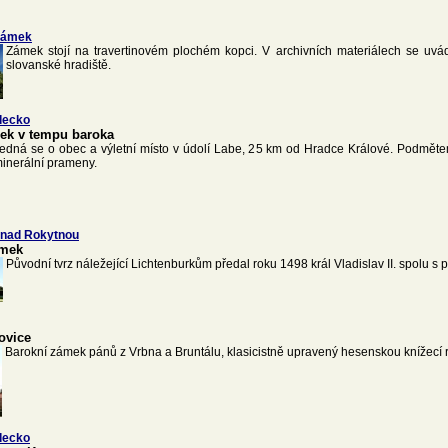
zámek
Zámek stojí na travertinovém plochém kopci. V archivních materiálech se uvá
slovanské hradiště.
decko
ek v tempu baroka
edná se o obec a výletní místo v údolí Labe, 25 km od Hradce Králové. Podmětem
inerální prameny.
 nad Rokytnou
ámek
Původní tvrz náležející Lichtenburkům předal roku 1498 král Vladislav II. spolu s
ovice
Barokní zámek pánů z Vrbna a Bruntálu, klasicistně upravený hesenskou knížecí
decko