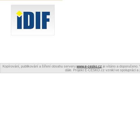
Kopírování, publikování a šíření obsahu serveru
www.e-cesko.cz
je vítáno a doporučeno. 
dále. Projekt E-ČESKO.cz vznikl ve spolupráci a 