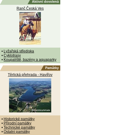
Aktivní dovolená
Ranč Česká Ves
•
Lyžařská střediska
•
Cyklotrasy
•
Koupaliště, bazény a aquaparky
Památky
Těrlická přehrada - Havířov
•
Historické památky
•
Přírodní památky
•
Technické památky
•
Ostatní památky