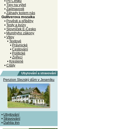
•
Po Česku
•
Tipy na výlet
•
Zajímavosti
•
Záhady kolem nás
Gulliverova mozaika
•
Pověsti a příběhy
•
Testy a kvízy
•
Slovníček E-Česko
•
Murphyho zákony
•
Vtipy
•
Textové
•
Právnické
•
Cestování
•
Politické
•
Zvířecí
•
Kreslené
•
Citáty
Ubytování a stravování
Penzion Slezský dům v Jeseníku
•
Ubytování
•
Stravování
•
Dahlia Inn