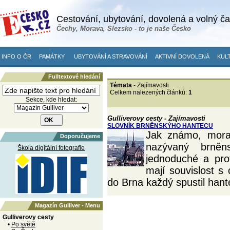
Cestování, ubytování, dovolená a volný č
Čechy, Morava, Slezsko - to je naše Česko
INFO O ČR
PAMÁTKY
UBYTOVÁNÍ A STRAVOVÁNÍ
AKTIVNÍ DOVOLENÁ
KULT
Fulltextové hledání
Témata
- Zajímavosti
Celkem nalezených článků:
1
Sekce, kde hledat:
Gulliverovy cesty - Zajímavosti
SLOVNÍK BRNĚNSKÝHO HANTECU
Jak známo, morav
Doporučujeme
nazývaný brně
Škola digitální fotografie
jednoduché a prot
mají souvislost s
do Brna každý spustil hant
Magazín Gulliver - Menu
Gulliverovy cesty
•
Po světě