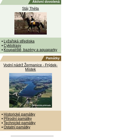
Aktivní dovolená
Stáj Théta
•
Lyžařská střediska
•
Cyklotrasy
•
Koupaliště, bazény a aquaparky
Památky
Vodní nádrž Žermanice - Frýdek-
Místek
•
Historické památky
•
Přírodní památky
•
Technické památky
•
Ostatní památky