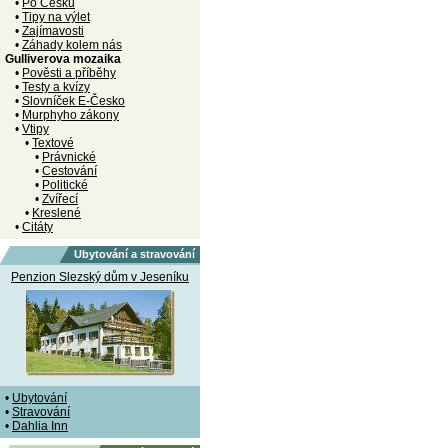
•
Po Česku
•
Tipy na výlet
•
Zajímavosti
•
Záhady kolem nás
Gulliverova mozaika
•
Pověsti a příběhy
•
Testy a kvízy
•
Slovníček E-Česko
•
Murphyho zákony
•
Vtipy
•
Textové
•
Právnické
•
Cestování
•
Politické
•
Zvířecí
•
Kreslené
•
Citáty
Ubytování a stravování
Penzion Slezský dům v Jeseníku
•
Ubytování
•
Stravování
•
Dahlia Inn