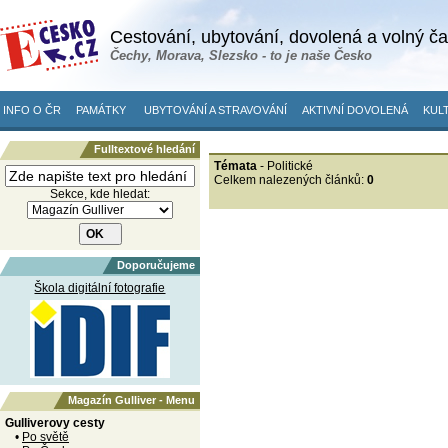
Cestování, ubytování, dovolená a volný č
Čechy, Morava, Slezsko - to je naše Česko
INFO O ČR
PAMÁTKY
UBYTOVÁNÍ A STRAVOVÁNÍ
AKTIVNÍ DOVOLENÁ
KULT
Fulltextové hledání
Témata
- Politické
Celkem nalezených článků:
0
Sekce, kde hledat:
Doporučujeme
Škola digitální fotografie
Magazín Gulliver - Menu
Gulliverovy cesty
•
Po světě