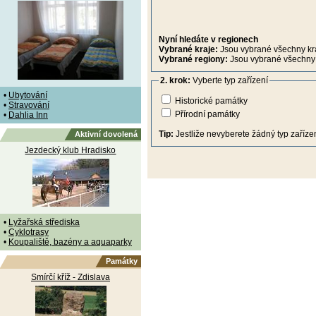
Nyní hledáte v regionech
Vybrané kraje:
Jsou vybrané všechny kr
Vybrané regiony:
Jsou vybrané všechny 
2. krok:
Vyberte typ zařízení
•
Ubytování
Historické památky
•
Stravování
Přírodní památky
•
Dahlia Inn
Tip:
Jestliže nevyberete žádný typ zařízen
Aktivní dovolená
Jezdecký klub Hradisko
•
Lyžařská střediska
•
Cyklotrasy
•
Koupaliště, bazény a aquaparky
Památky
Smírčí kříž - Zdislava