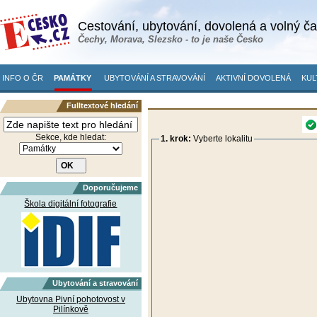
Cestování, ubytování, dovolená a volný č
Čechy, Morava, Slezsko - to je naše Česko
INFO O ČR
PAMÁTKY
UBYTOVÁNÍ A STRAVOVÁNÍ
AKTIVNÍ DOVOLENÁ
KUL
Fulltextové hledání
Sekce, kde hledat:
1. krok:
Vyberte lokalitu
Doporučujeme
Škola digitální fotografie
Ubytování a stravování
Ubytovna Pivní pohotovost v
Pilínkově