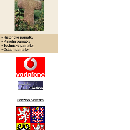
•
Historické památky
•
Přírodní památky
•
Technické památky
•
Ostatní památky
Penzion Severka