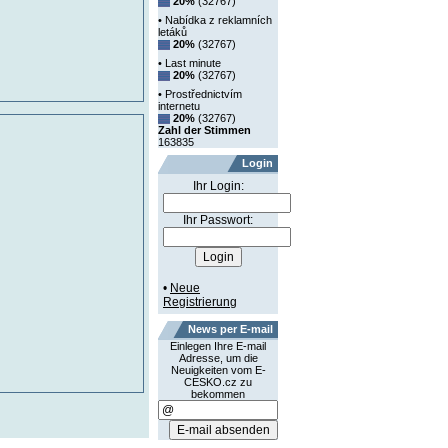
20%
(32767)
• Nabídka z reklamních
letáků
20%
(32767)
• Last minute
20%
(32767)
• Prostřednictvím
internetu
20%
(32767)
Zahl der Stimmen
163835
Login
Ihr Login:
Ihr Passwort:
•
Neue
Registrierung
News per E-mail
Einlegen Ihre E-mail
Adresse, um die
Neuigkeiten vom E-
CESKO.cz zu
bekommen