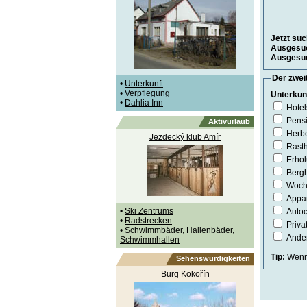
Jetzt suc
Ausgesuc
Ausgesuc
Der zweit
•
Unterkunft
•
Verpflegung
Unterkun
•
Dahlia Inn
Hotel
Pens
Aktivurlaub
Herb
Jezdecký klub Amír
Rast
Erho
Bergh
Woch
Appa
•
Ski Zentrums
Auto
•
Radstrecken
Priva
•
Schwimmbäder, Hallenbäder,
Ander
Schwimmhallen
Tip:
Wenn 
Sehenswürdigkeiten
Burg Kokořín