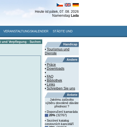
Heute ist
pátek
, 07. 08. 2026
Namenstag
Lada
VERANSTALTUNGSKALENDER
STÄDTE UND
t und Verpflegung - Suchen
Handicap
•
Tourismus und
Dienste
Andere
•
Práce
•
Downloads
•
•
FAQ
•
Bibliothek
•
Links
•
Schreiben Sie uns
Ankete
Jakému způsobu
výběru dovolené dáváte
přednost ?
• Doporučení kamaráda
20%
(32767)
• Sezónní katalog
cestovních kanceláří