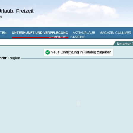
rlaub, Freizeit
n
ITEN
UNTERKUNFT UND VERPFLEGUNG
AKTIVURLAUB
MAGAZIN GULLIVER
GEMEINDE
STAATEN
Unterkunf
Neue Einrichtung in Katalog zugeben
ritt:
Region