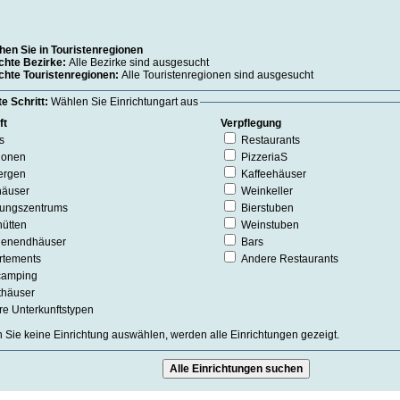
hen Sie in Touristenregionen
hte Bezirke:
Alle Bezirke sind ausgesucht
hte Touristenregionen:
Alle Touristenregionen sind ausgesucht
e Schritt:
Wählen Sie Einrichtungart aus
ft
Verpflegung
s
Restaurants
ionen
PizzeriaS
ergen
Kaffeehäuser
häuser
Weinkeller
lungszentrums
Bierstuben
ütten
Weinstuben
enendhäuser
Bars
rtements
Andere Restaurants
camping
thäuser
e Unterkunftstypen
Sie keine Einrichtung auswählen, werden alle Einrichtungen gezeigt.