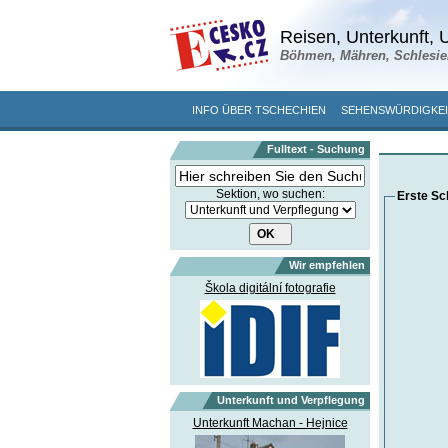
Reisen, Unterkunft, U
Böhmen, Mähren, Schlesie
INFO ÜBER TSCHECHIEN
SEHENSWÜRDIGKE
Fulltext - Suchung
Sektion, wo suchen:
Erste Sch
Wir empfehlen
Škola digitální fotografie
Unterkunft und Verpflegung
Unterkunft Machan - Hejnice