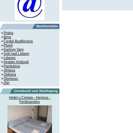
Bezirksstädte
•
Praha
•
Brno
•
České Budějovice
•
Plzeň
•
Karlovy Vary
•
Ústí nad Labem
•
Liberec
•
Hradec Králové
•
Pardubice
•
Jihlava
•
Ostrava
•
Olomouc
•
Zlín
Unterkunft und Verpflegung
Hotel u Cimpla - Hejnice -
Ferdinandov