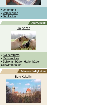
•
Unterkunft
•
Verpflegung
•
Dahlia Inn
Aktivurlaub
Stáj Vazan
•
Ski Zentrums
•
Radstrecken
•
Schwimmbäder, Hallenbäder,
Schwimmhallen
Sehenswürdigkeiten
Burg Kokořín