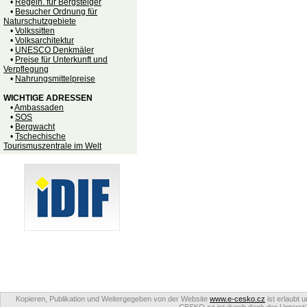
•
Regeln. für Bergsteiger
•
Besucher Ordnung für
Naturschutzgebiete
•
Volkssitten
•
Volksarchitektur
•
UNESCO Denkmäler
•
Preise für Unterkunft und
Verpflegung
•
Nahrungsmittelpreise
WICHTIGE ADRESSEN
•
Ambassaden
•
SOS
•
Bergwacht
•
Tschechische
Tourismuszentrale im Welt
Kopieren, Publikation und Weitergegeben von der Website
www.e-cesko.cz
ist erlaubt 