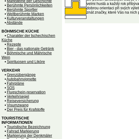
•
Marksteine der Geschichte
velmi hustá a každý rok přibýva
•
Berühmte Persönlichkeiten
dobrou orientaci při svých výlet
•
Berühmte Sportler
znát značky, které Vás na nich
•
Weltberühmte Marken
•
Kulturveranstaltungen
•
Abstände
BÖHMISCHE KÜCHE
•
Charakter der tschechischen
Küche
•
Rezepte
•
Bier - das nationale Getränk
•
Böhmische und Mährische
Wein
•
Spirituosen und Liköre
VERKEHR
•
Grenzübergänge
•
Autobahnvignette
•
Fahrpläne
•
SOS
•
Flugschein-reservation
•
Verkehrsegel
•
Reiseversicherung
•
Visumzwang
•
Der Preis für Krafstoffe
TOURISTISCHE
INFORMATIONEN
•
Touristische Bezeichnung
•
Fahrad Markierung
•
Markierung der Denkmäler