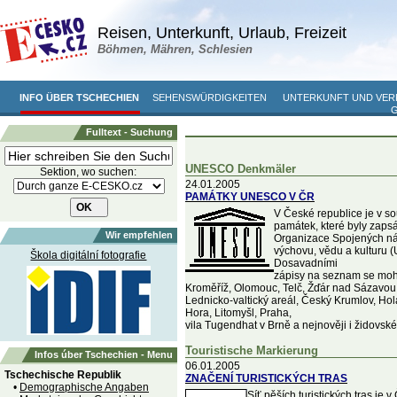
Reisen, Unterkunft, Urlaub, Freizeit
Böhmen, Mähren, Schlesien
INFO ÜBER TSCHECHIEN
SEHENSWÜRDIGKEITEN
UNTERKUNFT UND VE
Fulltext - Suchung
UNESCO Denkmäler
Sektion, wo suchen:
24.01.2005
PAMÁTKY UNESCO V ČR
V České republice je v 
památek, které byly zap
Wir empfehlen
Organizace Spojených ná
výchovu, vědu a kulturu
Škola digitální fotografie
Dosavadními
zápisy na seznam se moh
Kroměříž, Olomouc, Telč, Žďár nad Sázavou
Lednicko-valtický areál, Český Krumlov, Ho
Hora, Litomyšl, Praha,
vila Tugendhat v Brně a nejnověji i židovské 
Touristische Markierung
Infos úber Tschechien - Menu
06.01.2005
Tschechische Republik
ZNAČENÍ TURISTICKÝCH TRAS
•
Demographische Angaben
Síť pěších turistických tras je 